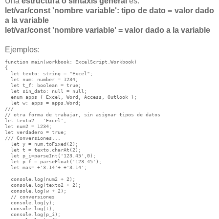
Una
estructura o sintáxis general
es:
let/var/const 'nombre variable': tipo de dato = valor dado
a la variable
let/var/const 'nombre variable' = valor dado a la variable
Ejemplos:
function main(workbook: ExcelScript.Workbook)

{

  let texto: string = "Excel";

  let num: number = 1234;

  let t_f: boolean = true;

  let sin_dato: null = null;

  enum apps { Excel, Word, Access, Outlook };

  let w: apps = apps.Word;

///

// otra forma de trabajar, sin asignar tipos de datos

let texto2 = 'Excel';

let num2 = 1234;

let verdadero = true;

/// Conversiones...

  let y = num.toFixed(2);

  let t = texto.charAt(2);

  let p_i=parseInt('123.45',0);

  let p_f = parseFloat('123.45');

  let mas= +'3.14'+ +'3.14';

  console.log(num2 + 2);

  console.log(texto2 + 2);

  console.log(w + 2);

  // conversiones

  console.log(y);

  console.log(t);

  console.log(p_i);
