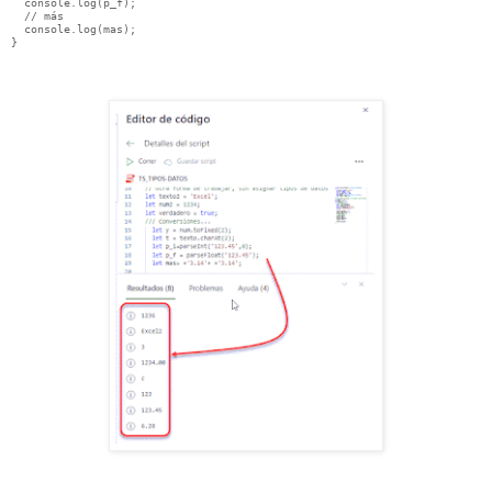
  console.log(p_f);

  // más

  console.log(mas);

}