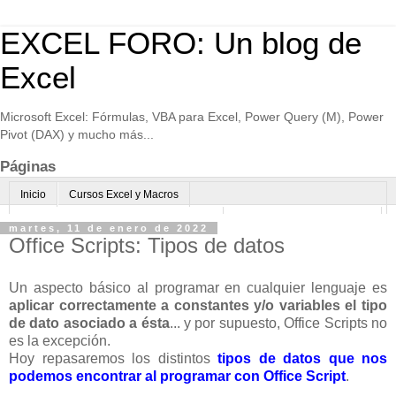
EXCEL FORO: Un blog de
Excel
Microsoft Excel: Fórmulas, VBA para Excel, Power Query (M), Power
Pivot (DAX) y mucho más...
Páginas
Inicio
Cursos Excel y Macros
Excel Avanzado online-Microsoft Teams
Consultoría avanzada Excel
martes, 11 de enero de 2022
Office Scripts: Tipos de datos
Normas de uso
Algo sobre mi
Un aspecto básico al programar en cualquier lenguaje es
aplicar correctamente a constantes y/o variables el tipo
de dato asociado a ésta
... y por supuesto, Office Scripts no
es la excepción.
Hoy repasaremos los distintos
tipos de datos que nos
podemos encontrar al programar con Office Script
.