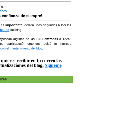
ro
la confianza de siempre!
, es
importante
, dedica unos segundos a leer las
de uso
del blog.
ayudado algunas de las
1351 entradas
o
12248
ios explicados?, entonces quizá te interese
 con el mantenimiento del blog.
 quieres recibir en tu correo las
tualizaciones del blog,
Sígueme
ores