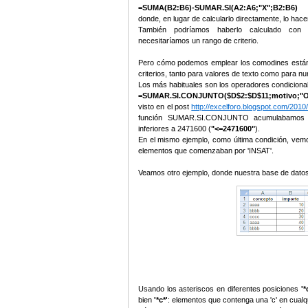
=SUMA(B2:B6)-SUMAR.SI(A2:A6;"X";B2:B6)
donde, en lugar de calcularlo directamente, lo hac
También podríamos haberlo calculado con
necesitaríamos un rango de criterio.
Pero cómo podemos emplear los comodines estándar
criterios, tanto para valores de texto como para n
Los más habituales son los operadores condicionale
=SUMAR.SI.CONJUNTO($D$2:$D$11;motivo;"Oper
visto en el post
http://excelforo.blogspot.com/201
función SUMAR.SI.CONJUNTO acumulabamos im
inferiores a 2471600 (
"<=2471600"
).
En el mismo ejemplo, como última condición, vemo
elementos que comenzaban por 'INSAT'.
Veamos otro ejemplo, donde nuestra base de datos
Usando los asteriscos en diferentes posiciones
'*
bien
'*c*'
: elementos que contenga una 'c' en cualqu