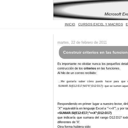
Microsoft Ex
INICIO
CURSOS EXCEL Y MACROS
E
martes, 22 de febrero de 2011
Construir criterios en las funcio
Es importante no olvidar nunca los pequeños detall
contrucción de los
criterios
en las funciones.
Al hilo de un correo recibido:
...Me gustaría saber cómo puedo hacer para que e
SUMAR.SI(E12:E17;NO"X";D12:D17): que se sumen aquell
Respondiendo en primer lugar a nuestro lector, diré 
"X"
' equivaldría en lenguaje Excel a '
"<>X"
'; y por 
=SUMAR.SI(E12:E17;"<>X";D12:D17)
que indicaría que sumara del rango D12:D17 tod
diferentes de 'X'.
Otra forma hubiera sido: