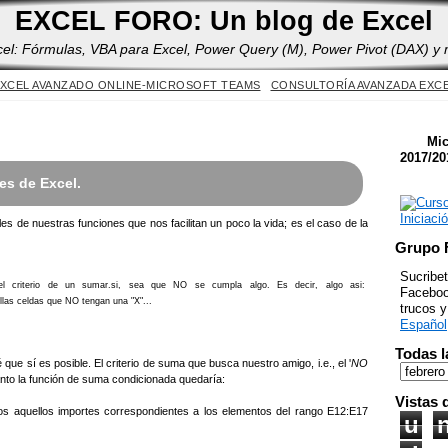
Yes
EXCEL FORO: Un blog de Excel
cel: Fórmulas, VBA para Excel, Power Query (M), Power Pivot (DAX) y
XCEL AVANZADO ONLINE-MICROSOFT TEAMS
CONSULTORÍA AVANZADA EXC
Mic
2017/20
nes de Excel.
es de nuestras funciones que nos facilitan un poco la vida; es el caso de la
Grupo 
Sucribet
l criterio de un sumar.si, sea que NO se cumpla algo. Es decir, algo asi:
Facebook
as celdas que NO tengan una "X"...
trucos 
Español
Todas l
que sí es posible. El criterio de suma que busca nuestro amigo, i.e., el '
NO
tanto la función de suma condicionada quedaría:
Vistas 
os aquellos importes correspondientes a los elementos del rango E12:E17
u