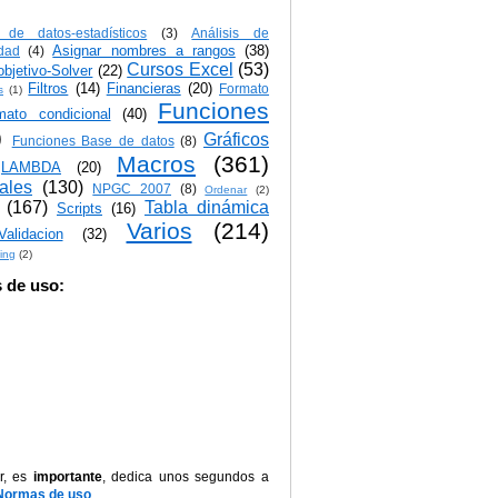
s de datos-estadísticos
(3)
Análisis de
Asignar nombres a rangos
(38)
idad
(4)
Cursos Excel
(53)
bjetivo-Solver
(22)
Filtros
(14)
Financieras
(20)
Formato
s
(1)
Funciones
mato condicional
(40)
)
Gráficos
Funciones Base de datos
(8)
Macros
(361)
LAMBDA
(20)
iales
(130)
NPGC 2007
(8)
Ordenar
(2)
(167)
Tabla dinámica
Scripts
(16)
Varios
(214)
Validacion
(32)
ing
(2)
 de uso:
r, es
importante
, dedica unos segundos a
Normas de uso