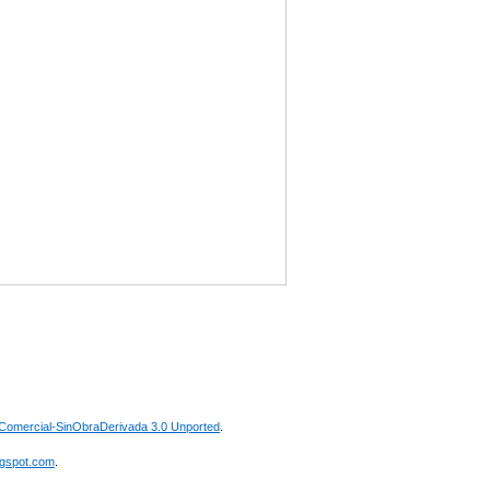
omercial-SinObraDerivada 3.0 Unported
.
ogspot.com
.