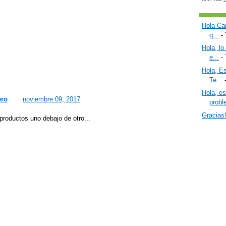
Hola Car
q...
- 
Hola, lo
e...
- 
Hola, Es
Te...
-
Hola, e
ero
noviembre 09, 2017
proble
Gracias
productos uno debajo de otro...