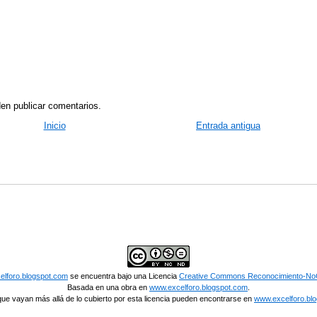
en publicar comentarios.
Inicio
Entrada antigua
lforo.blogspot.com
se encuentra bajo una Licencia
Creative Commons Reconocimiento-NoC
Basada en una obra en
www.excelforo.blogspot.com
.
ue vayan más allá de lo cubierto por esta licencia pueden encontrarse en
www.excelforo.bl