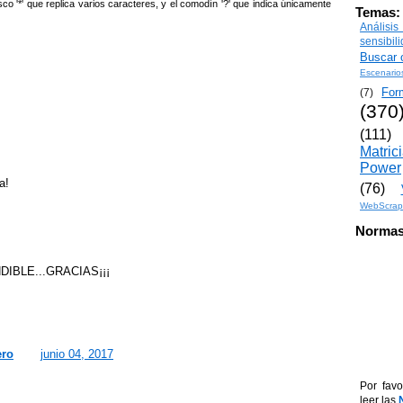
sco '*' que replica varios caracteres, y el comodín '?' que indica únicamente
Temas:
Análisi
sensibil
Buscar o
Escenario
For
(7)
(370
(111)
Matric
Power
a!
(76)
WebScrap
Normas
IBLE...GRACIAS¡¡¡
ero
junio 04, 2017
Por favo
leer las