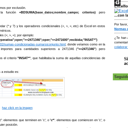
d
Excelfo
emos por exclusión.
 la función
=BDSUMA(base_datos;nombre_campo; criterios)
pero
...con 
Por favor
 (* y ?) y los operadores condicionales (<, >, =, etc) de Excel en estos
Normas 
uméricos.
s (<, >, =); por ejemplo:
¿Te han 
ativa";oper;">=2471346";oper;"<=2471600";recibida;"INSAT*")
comentar
0/02/sumas-condicionadas-sumarsiconjunto.html
; donde veíamos como en la
colaborar
portes para cantidades superiores a 2471346 (
">=2471346"
) pero
Si
s el criterio
"INSAT*"
, que habilitaba la suma de aquellas coincidencias de
ac
 a estudio es:
Seguid
haz click en la imagen
c'
: elementos que terminen en 'c'; o
'c*'
: elementos que comiencen en 'c'; o
ier posición.