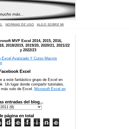
 mucho más...
EL
NORMAS DE USO
ALGO SOBRE MI
rosoft MVP Excel 2014, 2015, 2016,
18, 2018/2019, 2019/20, 2020/21, 2021/22
y 2022/23
Facebook Excel
e a este fantástico grupo de Excel en
. Un lugar donde compartir tutoriales,
y más solo de Excel.
Microsoft Excel en
as entradas del blog...
de página en total
n
d
e
f
i
n
e