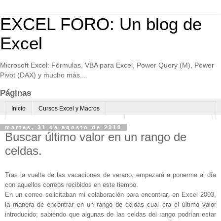
EXCEL FORO: Un blog de
Excel
Microsoft Excel: Fórmulas, VBA para Excel, Power Query (M), Power
Pivot (DAX) y mucho más...
Páginas
Inicio
Cursos Excel y Macros
Excel Avanzado online-Microsoft Teams
Consultoría avanzada Excel
martes, 31 de agosto de 2010
Buscar último valor en un rango de
Normas de uso
Algo sobre mi
celdas.
Tras la vuelta de las vacaciones de verano, empezaré a ponerme al día
con aquellos correos recibidos en este tiempo.
En un correo solicitaban mi colaboración para encontrar, en Excel 2003,
la manera de encontrar en un rango de celdas cual era el último valor
introducido; sabiendo que algunas de las celdas del rango podrían estar