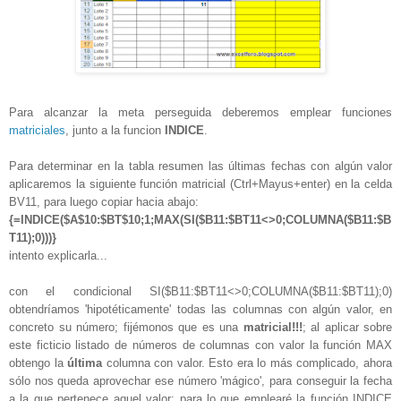
Para alcanzar la meta perseguida deberemos emplear funciones
matriciales
, junto a la funcion
INDICE
.
Para determinar en la tabla resumen las últimas fechas con algún valor
aplicaremos la siguiente función matricial (Ctrl+Mayus+enter) en la celda
BV11, para luego copiar hacia abajo:
{=INDICE($A$10:$BT$10;1;MAX(SI($B11:$BT11<>0;COLUMNA($B11:$B
T11);0)))}
intento explicarla...
con el condicional SI($B11:$BT11<>0;COLUMNA($B11:$BT11);0)
obtendríamos 'hipotéticamente' todas las columnas con algún valor, en
concreto su número; fijémonos que es una
matricial!!!
; al aplicar sobre
este ficticio listado de números de columnas con valor la función MAX
obtengo la
última
columna con valor. Esto era lo más complicado, ahora
sólo nos queda aprovechar ese número 'mágico', para conseguir la fecha
a la que pertenece aquel valor; para lo que emplearé la función INDICE