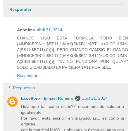
Responder
Anónimo
abril 21, 2014
CUANDO USO ESTA FORMULA TODO BIEN
{=INDICE($A11:$BT11;1;MAX(SI($B11:$BT11<>0;COLUMN
A($B11:$BT11);0)))}, PERO CUANDO CAMBIO EL RANGO
{=INDICE($B11:$BT11;1;MAX(SI($B11:$BT11<>0;COLUMN
A($B11:$BT11);0)))}, YA NO FUNCIONA POR QUE???
SOLO E CAMBIADO LA PRIMERA $A11 POR $B11
Responder
Respuestas
Excelforo - Ismael Romero
abril 21, 2014
Hola que tal, como estás?? encantado de saludarte
igualmente.
Por favor, evita escribir en mayúsculas... es como si
gritaras.
con la matricial MAX(...) obtienes la última columna con