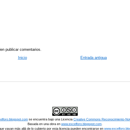
en publicar comentarios.
Inicio
Entrada antigua
lforo.blogspot.com
se encuentra bajo una Licencia
Creative Commons Reconocimiento-NoC
Basada en una obra en
www.excelforo.blogspot.com
.
ue vayan más allá de lo cubierto por esta licencia pueden encontrarse en
www.excelforo.bl