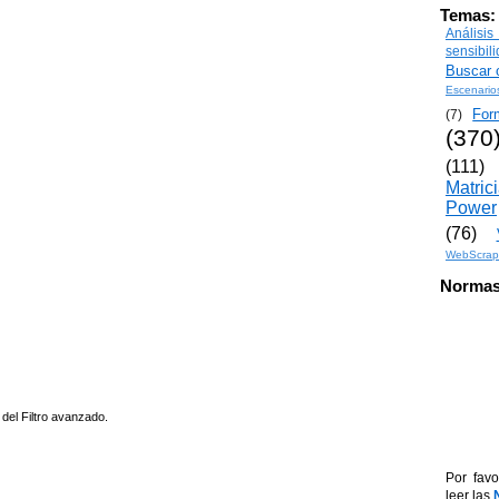
Temas:
Análisi
sensibil
Buscar o
Escenario
For
(7)
(370
(111)
Matric
Power
(76)
WebScrap
Normas
 del Filtro avanzado.
Por favo
leer las