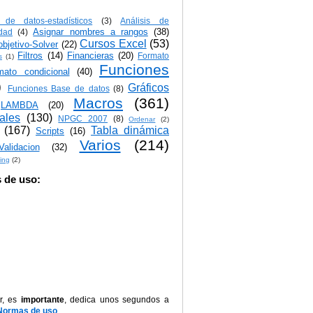
s de datos-estadísticos
(3)
Análisis de
Asignar nombres a rangos
(38)
idad
(4)
Cursos Excel
(53)
bjetivo-Solver
(22)
Filtros
(14)
Financieras
(20)
Formato
s
(1)
Funciones
mato condicional
(40)
)
Gráficos
Funciones Base de datos
(8)
Macros
(361)
LAMBDA
(20)
iales
(130)
NPGC 2007
(8)
Ordenar
(2)
(167)
Tabla dinámica
Scripts
(16)
Varios
(214)
Validacion
(32)
ing
(2)
 de uso:
r, es
importante
, dedica unos segundos a
Normas de uso