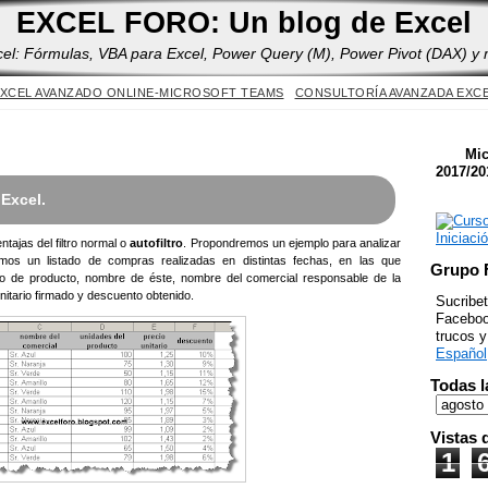
Yes
EXCEL FORO: Un blog de Excel
cel: Fórmulas, VBA para Excel, Power Query (M), Power Pivot (DAX) y
XCEL AVANZADO ONLINE-MICROSOFT TEAMS
CONSULTORÍA AVANZADA EXC
Mic
2017/20
 Excel.
tajas del filtro normal o
autofiltro
. Propondremos un ejemplo para analizar
amos un listado de compras realizadas en distintas fechas, en las que
Grupo 
go de producto, nombre de éste, nombre del comercial responsable de la
itario firmado y descuento obtenido.
Sucribet
Facebook
trucos 
Español
Todas l
Vistas 
1