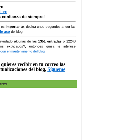
ro
la confianza de siempre!
, es
importante
, dedica unos segundos a leer las
de uso
del blog.
ayudado algunas de las
1351 entradas
o
12248
ios explicados?, entonces quizá te interese
 con el mantenimiento del blog.
 quieres recibir en tu correo las
tualizaciones del blog,
Sígueme
ores