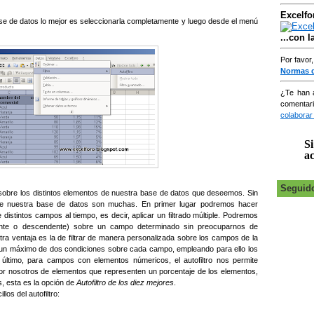
Excelfo
base de datos lo mejor es seleccionarla completamente y luego desde el menú
...con 
Por favor
Normas 
¿Te han 
comentar
colaborar
Si
ac
Seguid
sobre los distintos elementos de nuestra base de datos que deseemos. Sin
bre nuestra base de datos son muchas. En primer lugar podremos hacer
istintos campos al tiempo, es decir, aplicar un filtrado múltiple. Podremos
ente o descendente) sobre un campo determinado sin preocuparnos de
Otra ventaja es la de filtrar de manera personalizada sobre los campos de la
ar un máximo de dos condiciones sobre cada campo, empleando para ello los
 último, para campos con elementos númericos, el autofiltro nos permite
or nosotros de elementos que representen un porcentaje de los elementos,
, esta es la opción de
Autofiltro de los diez mejores
.
os del autofiltro: