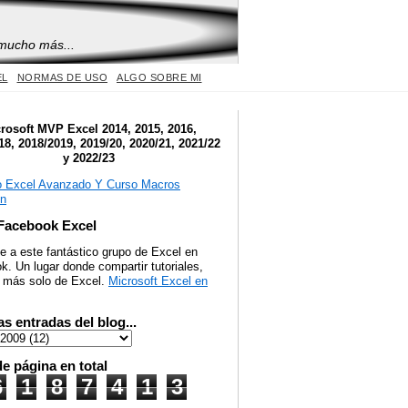
 mucho más...
EL
NORMAS DE USO
ALGO SOBRE MI
rosoft MVP Excel 2014, 2015, 2016,
18, 2018/2019, 2019/20, 2020/21, 2021/22
y 2022/23
Facebook Excel
e a este fantástico grupo de Excel en
. Un lugar donde compartir tutoriales,
y más solo de Excel.
Microsoft Excel en
as entradas del blog...
de página en total
6
1
8
7
4
1
3