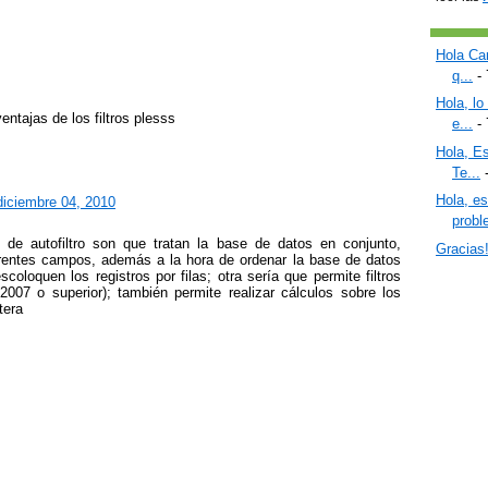
Hola Car
q...
- 
Hola, lo
entajas de los filtros plesss
e...
- 
Hola, Es
Te...
-
Hola, e
diciembre 04, 2010
proble
 de autofiltro son que tratan la base de datos en conjunto,
Gracias
iferentes campos, además a la hora de ordenar la base de datos
oloquen los registros por filas; otra sería que permite filtros
2007 o superior); también permite realizar cálculos sobre los
tera