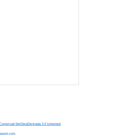
omercial-SinObraDerivada 3.0 Unported
.
ogspot.com
.