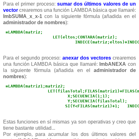
Para el primer proceso:
sumar dos últimos valores de un
vector
crearemos una función LAMBDA básica que llamaré:
lmbSUMA_x_x-1
con la siguiente fórmula (añadida en el
administrador de nombres
):
 =LAMBDA(matriz;            

                    LET(eltos;CONTARA(matriz);         
                             INDICE(matriz;eltos)+INDI
Para el segundo proceso:
anexar dos vectores
crearemos
una función LAMBDA básica que llamaré:
lmbANEXA
con
la siguiente fórmula (añadida en el
administrador de
nombres
):
 =LAMBDA(matriz1;matriz2; 

                  LET(filasTotal;FILAS(matriz1)+FILAS(m
                          X;SECUENCIA(1;1); 

                          Y;SECUENCIA(filasTotal); 

                         SI(Y<FILAS(matriz1)+1;   INDI
Estas funciones en sí mismas ya son operativas y creo que
tiene bastante utilidad...
Por ejemplo, para acumular los dos últimos valores del