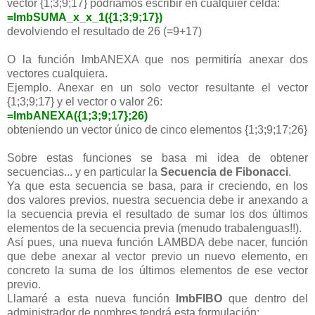
vector {1;3;9;17} podríamos escribir en cualquier celda:
=lmbSUMA_x_x_1({1;3;9;17})
devolviendo el resultado de 26 (=9+17)
O la función lmbANEXA que nos permitiría anexar dos
vectores cualquiera.
Ejemplo. Anexar en un solo vector resultante el vector
{1;3;9;17} y el vector o valor 26:
=lmbANEXA({1;3;9;17};26)
obteniendo un vector único de cinco elementos {1;3;9;17;26}
Sobre estas funciones se basa mi idea de obtener
secuencias... y en particular la
Secuencia de Fibonacci
.
Ya que esta secuencia se basa, para ir creciendo, en los
dos valores previos, nuestra secuencia debe ir anexando a
la secuencia previa el resultado de sumar los dos últimos
elementos de la secuencia previa (menudo trabalenguas!!).
Así pues, una nueva función LAMBDA debe nacer, función
que debe anexar al vector previo un nuevo elemento, en
concreto la suma de los últimos elementos de ese vector
previo.
Llamaré a esta nueva función
lmbFIBO
que dentro del
administrador de nombres tendrá esta formulación: