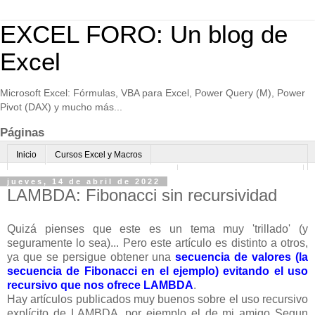
EXCEL FORO: Un blog de
Excel
Microsoft Excel: Fórmulas, VBA para Excel, Power Query (M), Power
Pivot (DAX) y mucho más...
Páginas
Inicio
Cursos Excel y Macros
Excel Avanzado online-Microsoft Teams
Consultoría avanzada Excel
jueves, 14 de abril de 2022
LAMBDA: Fibonacci sin recursividad
Normas de uso
Algo sobre mi
Quizá pienses que este es un tema muy 'trillado' (y
seguramente lo sea)... Pero este artículo es distinto a otros,
ya que se persigue obtener una
secuencia de valores (la
secuencia de Fibonacci en el ejemplo) evitando el uso
recursivo que nos ofrece LAMBDA
.
Hay artículos publicados muy buenos sobre el uso recursivo
explícito de LAMBDA, por ejemplo el de mi amigo Segun