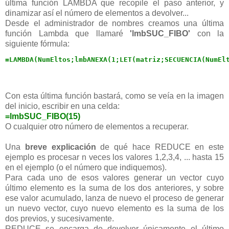
última función LAMBDA que recopile el paso anterior, y
dinamizar así el número de elementos a devolver...
Desde el administrador de nombres creamos una última
función Lambda que llamaré
'lmbSUC_FIBO'
con la
siguiente fórmula:
=LAMBDA(NumEltos;lmbANEXA(1;LET(matriz;SECUENCIA(NumEl
Con esta última función bastará, como se veía en la imagen
del inicio, escribir en una celda:
=lmbSUC_FIBO(15)
O cualquier otro número de elementos a recuperar.
Una
breve explicación
de qué hace REDUCE en este
ejemplo es procesar n veces los valores 1,2,3,4, ... hasta 15
en el ejemplo (o el número que indiquemos).
Para cada uno de esos valores generar un vector cuyo
último elemento es la suma de los dos anteriores, y sobre
ese valor acumulado, lanza de nuevo el proceso de generar
un nuevo vector, cuyo nuevo elemento es la suma de los
dos previos, y sucesivamente.
REDUCE se encarga de devolver únicamente el último