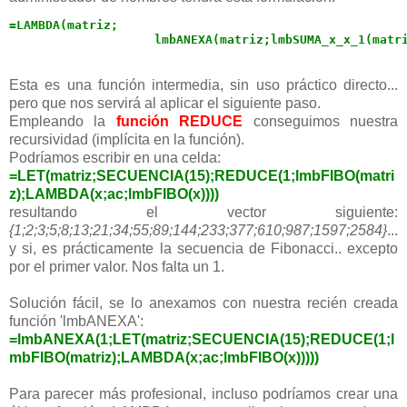
=LAMBDA(matriz;

                    lmbANEXA(matriz;lmbSUMA_x_x_1(matr
Esta es una función intermedia, sin uso práctico directo...
pero que nos servirá al aplicar el siguiente paso.
Empleando la
función REDUCE
conseguimos nuestra
recursividad (implícita en la función).
Podríamos escribir en una celda:
=LET(matriz;SECUENCIA(15);REDUCE(1;lmbFIBO(matri
z);LAMBDA(x;ac;lmbFIBO(x))))
resultando el vector siguiente:
{1;2;3;5;8;13;21;34;55;89;144;233;377;610;987;1597;2584}
...
y si, es prácticamente la secuencia de Fibonacci.. excepto
por el primer valor. Nos falta un 1.
Solución fácil, se lo anexamos con nuestra recién creada
función 'lmbANEXA':
=lmbANEXA(1;LET(matriz;SECUENCIA(15);REDUCE(1;l
mbFIBO(matriz);LAMBDA(x;ac;lmbFIBO(x)))))
Para parecer más profesional, incluso podríamos crear una