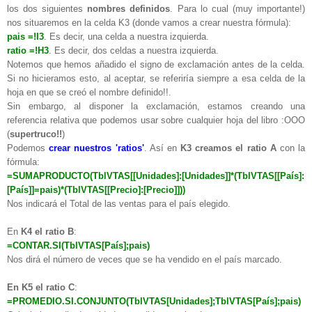
los dos siguientes
nombres definidos
. Para lo cual (muy importante!)
nos situaremos en la celda K3 (donde vamos a crear nuestra fórmula):
pais =!I3
. Es decir, una celda a nuestra izquierda.
ratio =!H3
. Es decir, dos celdas a nuestra izquierda.
Notemos que hemos añadido el signo de exclamación antes de la celda.
Si no hicieramos esto, al aceptar, se referiría siempre a esa celda de la
hoja en que se creó el nombre definido!!.
Sin embargo, al disponer la exclamación, estamos creando una
referencia relativa que podemos usar sobre cualquier hoja del libro :OOO
(
supertruco!!
)
Podemos
crear nuestros 'ratios'
. Así en
K3 creamos el ratio A
con la
fórmula:
=SUMAPRODUCTO(TblVTAS[[Unidades]:[Unidades]]*(TblVTAS[[País]:
[País]]=pais)*(TblVTAS[[Precio]:[Precio]]))
Nos indicará el Total de las ventas para el país elegido.
En
K4 el ratio B
:
=CONTAR.SI(TblVTAS[País];pais)
Nos dirá el número de veces que se ha vendido en el país marcado.
En K5 el ratio C
:
=PROMEDIO.SI.CONJUNTO(TblVTAS[Unidades];TblVTAS[País];pais)