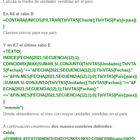
Calcula la media de unidades vendidas en el país.
En K6 el ratio D
:
=CONTARA(UNICOS(FILTRAR(TblVTAS[Cliente];TblVTAS[País]=pais))
)
Clientes únicos para ese país.
Y en K7 el último ratio E
:
=TEXTO(
INDICE(FECHA(2021;SECUENCIA(12);1);
COINCIDIRX(MAX(SUMAR.SI.CONJUNTO(TblVTAS[Unidades];TblVTA
S[Fechas];">="&FECHA(2021;SECUENCIA(12);1);TblVTAS[Fechas];"
<="&FIN.MES(FECHA(2021;SECUENCIA(12);1);0);TblVTAS[País];pais))
;SUMAR.SI.CONJUNTO(TblVTAS[Unidades];TblVTAS[Fechas];">="&F
ECHA(2021;SECUENCIA(12);1);TblVTAS[Fechas];"
<="&FIN.MES(FECHA(2021;SECUENCIA(12);1);0);TblVTAS[País];pais))
);
"mmmm")
Donde obtendremos el mes con mayor unidades vendidas en el país.
A continuación crearemos
dos nuevos nombres definidos
:
Celda
=FORMULATEXTO(INDICE(DATOS!$K$3:$K$7;COINCIDIR(ratio;DATO