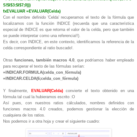
S!$I$3:$I$7;0)))
fxEVALUAR =EVALUAR(Celda)
Con el nombre definido 'Celda' recuperamos el texto de la fórmula que
localizamos con la función INDICE (recuerda que una característica
especial de INDICE es que retorna el valor de la celda, pero que también
se puede interpretar como una referencia!!).
Es decir, con INDICE, en este contexto, identificamos la referencia de la
celda correspondiente al ratio buscado!.
Otras
funciones, también macros 4.0
, que podríamos haber empleado
para recuperar el texto de las fórmulas serían:
=INDICAR.FORMULA(celda_con_fórmula)
=INDICAR.CELDA(6;celda_con_fórmula)
Y finalmente,
EVALUAR(Celda)
convierte el texto obtenido en una
fórmula tal cual la hubieramos escrito :O
Así pues, con nuestros ratios cálculados, nombres definidos con
funciones macros 4.0 creados, podemos gestionar la elección de
cualquiera de los ratios.
Nos podemos ir a otra hoja y crear el siguiente cuadro: