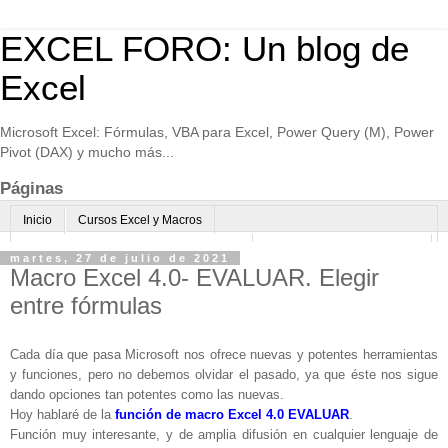
EXCEL FORO: Un blog de
Excel
Microsoft Excel: Fórmulas, VBA para Excel, Power Query (M), Power
Pivot (DAX) y mucho más...
Páginas
Inicio
Cursos Excel y Macros
Excel Avanzado online-Microsoft Teams
Consultoría avanzada Excel
martes, 27 de julio de 2021
Macro Excel 4.0- EVALUAR. Elegir
Normas de uso
Algo sobre mi
entre fórmulas
Cada día que pasa Microsoft nos ofrece nuevas y potentes herramientas
y funciones, pero no debemos olvidar el pasado, ya que éste nos sigue
dando opciones tan potentes como las nuevas.
Hoy hablaré de la
función de macro Excel 4.0 EVALUAR
.
Función muy interesante, y de amplia difusión en cualquier lenguaje de