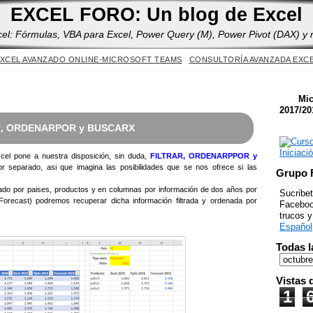
Yes
EXCEL FORO: Un blog de Excel
cel: Fórmulas, VBA para Excel, Power Query (M), Power Pivot (DAX) y
XCEL AVANZADO ONLINE-MICROSOFT TEAMS
CONSULTORÍA AVANZADA EXC
Mic
2017/20
AR, ORDENARPOR y BUSCARX
cel pone a nuestra disposición, sin duda,
FILTRAR, ORDENARPPOR y
 separado, asi que imagina las posibilidades que se nos ofrece si las
Grupo 
tado por paises, productos y en columnas por información de dos años por
Sucribet
orecast) podremos recuperar dicha información filtrada y ordenada por
Facebook
trucos 
Español
Todas l
Vistas 
1