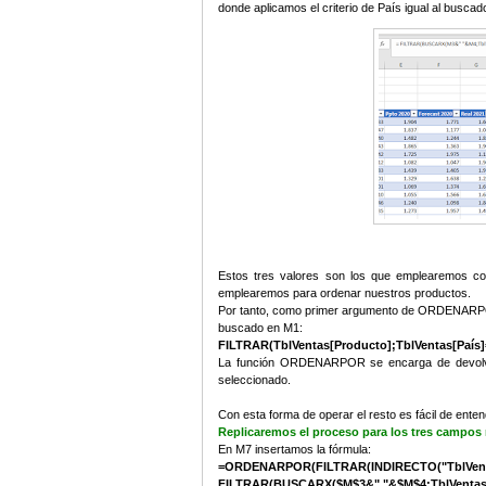
donde aplicamos el criterio de País igual al busc
Estos tres valores son los que emplearemos c
emplearemos para ordenar nuestros productos.
Por tanto, como primer argumento de ORDENARPOR t
buscado en M1:
FILTRAR(TblVentas[Producto];TblVentas[País]
La función ORDENARPOR se encarga de devolver
seleccionado.
Con esta forma de operar el resto es fácil de entend
Replicaremos el proceso para los tres campos 
En M7 insertamos la fórmula:
=ORDENARPOR(FILTRAR(INDIRECTO("TblVentas
FILTRAR(BUSCARX($M$3&" "&$M$4;TblVentas[#E