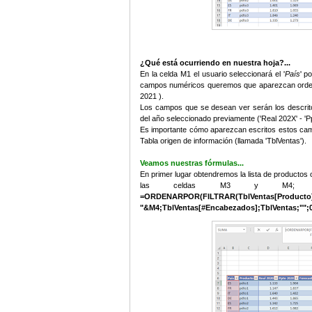
¿Qué está ocurriendo en nuestra hoja?...
En la celda M1 el usuario seleccionará el '
País
' p
campos numéricos queremos que aparezcan orden
2021 ).
Los campos que se desean ver serán los descrit
del año seleccionado previamente ('Real 202X' - 'P
Es importante cómo aparezcan escritos estos cam
Tabla origen de información (llamada 'TblVentas').
Veamos nuestras fórmulas...
En primer lugar obtendremos la lista de productos or
las celdas M3 y M4; as
=ORDENARPOR(FILTRAR(TblVentas[Prod
"&M4;TblVentas[#Encabezados];TblVentas;"";0;