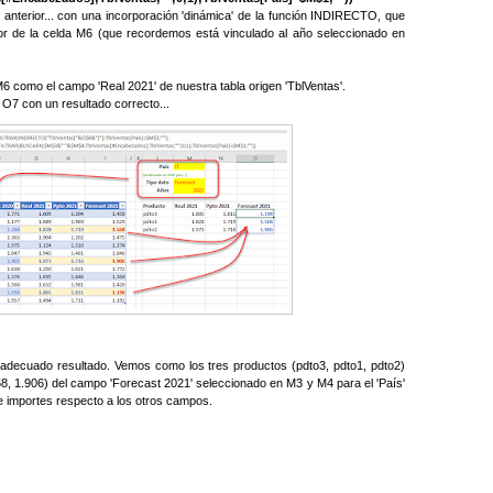
o anterior... con una incorporación 'dinámica' de la función INDIRECTO, que
lor de la celda M6 (que recordemos está vinculado al año seleccionado en
 M6 como el campo 'Real 2021' de nuestra tabla origen 'TblVentas'.
 O7 con un resultado correcto...
el adecuado resultado. Vemos como los tres productos (pdto3, pdto1, pdto2)
8, 1.906) del campo 'Forecast 2021' seleccionado en M3 y M4 para el 'País'
de importes respecto a los otros campos.