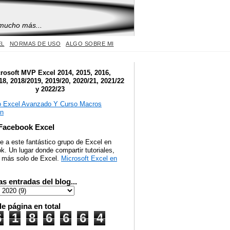
 mucho más...
EL
NORMAS DE USO
ALGO SOBRE MI
rosoft MVP Excel 2014, 2015, 2016,
18, 2018/2019, 2019/20, 2020/21, 2021/22
y 2022/23
Facebook Excel
e a este fantástico grupo de Excel en
. Un lugar donde compartir tutoriales,
y más solo de Excel.
Microsoft Excel en
as entradas del blog...
de página en total
6
1
8
6
6
6
4