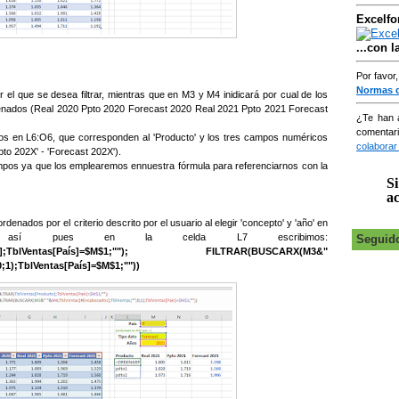
Excelfo
...con 
Por favor
Normas 
or el que se desea filtrar, mientras que en M3 y M4 inidicará por cual de los
ados (Real 2020 Ppto 2020 Forecast 2020 Real 2021 Ppto 2021 Forecast
¿Te han 
comentar
os en L6:O6, que corresponden al 'Producto' y los tres campos numéricos
colaborar
pto 202X' - 'Forecast 202X').
pos ya que los emplearemos ennuestra fórmula para referenciarnos con la
Si
ac
denados por el criterio descrito por el usuario al elegir 'concepto' y 'año' en
í pues en la celda L7 escribimos:
Seguid
ucto];TblVentas[País]=$M$1;""); FILTRAR(BUSCARX(M3&"
1);TblVentas[País]=$M$1;""))