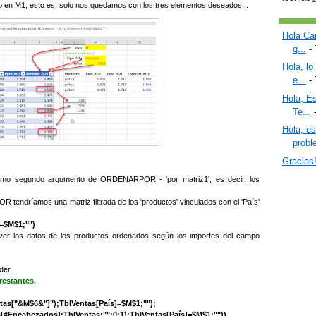
ado en M1, esto es, solo nos quedamos con los tres elementos deseados...
Hola Car
q...
- 
Hola, lo
e...
- 
Hola, Es
Te...
-
Hola, e
proble
Gracias
omo segundo argumento de ORDENARPOR - 'por_matriz1', es decir, los
endríamos una matriz filtrada de los 'productos' vinculados con el 'País'
=$M$1;"")
 los datos de los productos ordenados según los importes del campo
er...
restantes.
["&M$6&"]");TblVentas[País]=$M$1;"");
ncabezados];TblVentas;"";0;1);TblVentas[País]=$M$1;""))