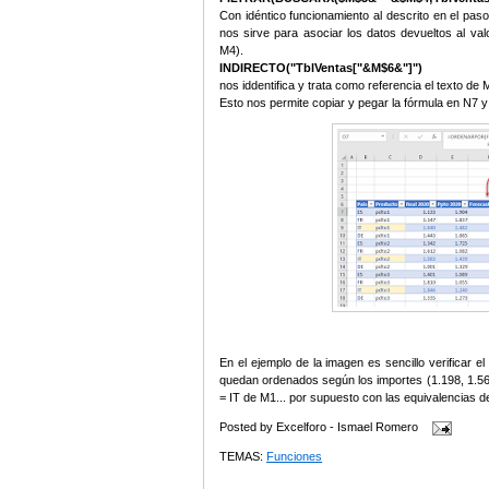
Con idéntico funcionamiento al descrito en el pas
nos sirve para asociar los datos devueltos al va
M4).
INDIRECTO("TblVentas["&M$6&"]")
nos iddentifica y trata como referencia el texto de
Esto nos permite copiar y pegar la fórmula en N7 y
En el ejemplo de la imagen es sencillo verificar 
quedan ordenados según los importes (1.198, 1.56
= IT de M1... por supuesto con las equivalencias 
Posted by
Excelforo - Ismael Romero
TEMAS:
Funciones