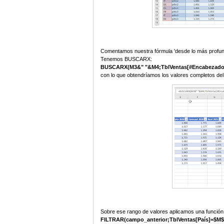
Comentamos nuestra fórmula 'desde lo más profun
Tenemos BUSCARX:
BUSCARX(M3&" "&M4;TblVentas[#Encabezados]
con lo que obtendríamos los valores completos de
Sobre ese rango de valores aplicamos una funció
FILTRAR(campo_anterior;TblVentas[País]=$M$