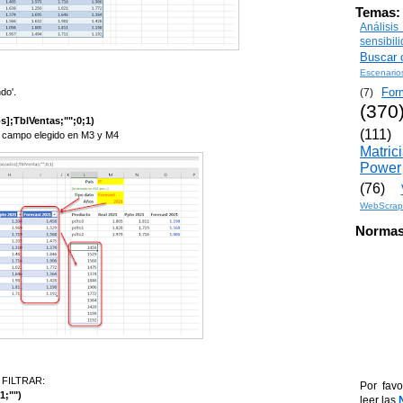
Temas:
Análisi
sensibil
Buscar o
Escenario
For
do'.
(7)
(370
;TblVentas;"";0;1)
(111)
l campo elegido en M3 y M4
Matric
Power
(76)
WebScrap
Normas
n FILTRAR:
Por favo
1;"")
leer las