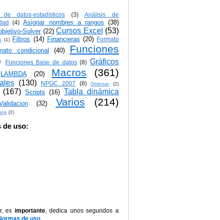
s de datos-estadísticos
(3)
Análisis de
Asignar nombres a rangos
(38)
idad
(4)
Cursos Excel
(53)
bjetivo-Solver
(22)
Filtros
(14)
Financieras
(20)
Formato
s
(1)
Funciones
mato condicional
(40)
)
Gráficos
Funciones Base de datos
(8)
Macros
(361)
LAMBDA
(20)
iales
(130)
NPGC 2007
(8)
Ordenar
(2)
(167)
Tabla dinámica
Scripts
(16)
Varios
(214)
Validacion
(32)
ing
(2)
 de uso:
r, es
importante
, dedica unos segundos a
Normas de uso