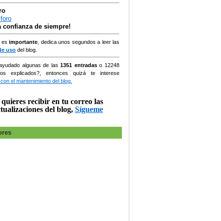
ro
la confianza de siempre!
, es
importante
, dedica unos segundos a leer las
de uso
del blog.
ayudado algunas de las
1351 entradas
o
12248
ios explicados?, entonces quizá te interese
 con el mantenimiento del blog.
 quieres recibir en tu correo las
tualizaciones del blog,
Sígueme
ores