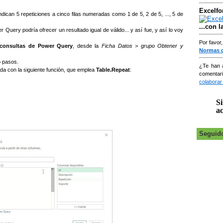
Excelfo
ican 5 repeticiones a cinco filas numeradas como 1 de 5, 2 de 5, ..., 5 de
...con 
uery podría ofrecer un resultado igual de válido... y así fue, y así lo voy
Por favor
e consultas de Power Query
, desde la
Ficha Datos > grupo Obtener y
Normas 
o pasos.
¿Te han 
da con la siguiente función, que emplea
Table.Repeat
:
comentar
colaborar
Si
ac
Seguid