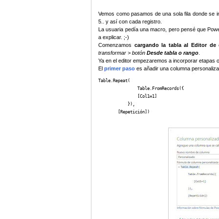
Vemos como pasamos de una sola fila donde se ind
5.. y así con cada registro.
La usuaria pedía una macro, pero pensé que Power Q
a explicar. ;-)
Comenzamos
cargando la tabla al Editor d
transformar > botón
Desde tabla o rango
.
Ya en el editor empezaremos a incorporar etapas 
El
primer paso
es añadir una columna personaliza
Table.Repeat(

  		Table.FromRecords({

        	[Col1=1]

            }),

        [Repetición])