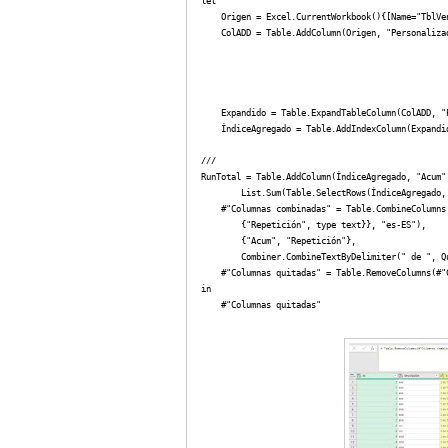
let

    Origen = Excel.CurrentWorkbook(){[Name="TblVen
    ColADD = Table.AddColumn(Origen, "Personalizad
                                                 
                                                  
                                                  
                                                  
    Expandido = Table.ExpandTableColumn(ColADD, "
    ÍndiceAgregado = Table.AddIndexColumn(Expandid
///

RunTotal = Table.AddColumn(ÍndiceAgregado, "Acum"
        List.Sum(Table.SelectRows(ÍndiceAgregado,
    #"Columnas combinadas" = Table.CombineColumns
        {"Repetición", type text}}, "es-ES"),

        {"Acum", "Repetición"},

        Combiner.CombineTextByDelimiter(" de ", Qu
    #"Columnas quitadas" = Table.RemoveColumns(#"
in

    #"Columnas quitadas"