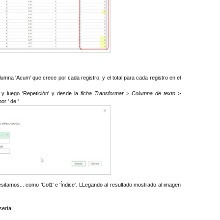
mna 'Acum' que crece por cada registro, y el total para cada registro en el
 y luego 'Repetición' y desde la
ficha Transformar > Columna de texto >
or ' de '
tamos... como 'Col1' e 'Índice'. LLegando al resultado mostrado al imagen
sería: