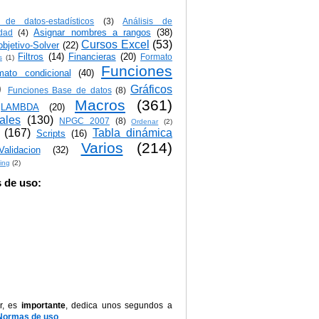
s de datos-estadísticos
(3)
Análisis de
Asignar nombres a rangos
(38)
idad
(4)
Cursos Excel
(53)
bjetivo-Solver
(22)
Filtros
(14)
Financieras
(20)
Formato
s
(1)
Funciones
mato condicional
(40)
)
Gráficos
Funciones Base de datos
(8)
Macros
(361)
LAMBDA
(20)
iales
(130)
NPGC 2007
(8)
Ordenar
(2)
(167)
Tabla dinámica
Scripts
(16)
Varios
(214)
Validacion
(32)
ing
(2)
 de uso:
r, es
importante
, dedica unos segundos a
Normas de uso