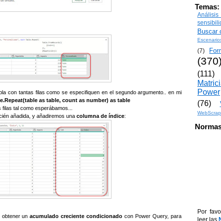
Temas:
Análisi
sensibil
Buscar o
Escenario
For
(7)
(370
(111)
Matric
Power
bla con tantas filas como se especifiquen en el segundo argumento.. en mi
e.Repeat(table as table, count as number) as table
(76)
s filas tal como esperábamos...
WebScrap
cién añadida, y añadiremos una
columna de índice
:
Normas
Por favo
 obtener un
acumulado creciente condicionado
con Power Query, para
leer las