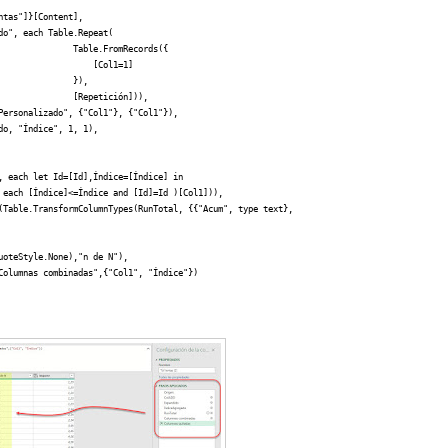
tas"]}[Content],

o", each Table.Repeat(

               Table.FromRecords({

                  [Col1=1]

              }),

              [Repetición])),

Personalizado", {"Col1"}, {"Col1"}),

o, "Índice", 1, 1),

, each let Id=[Id],Índice=[Índice] in

 each [Índice]<=Índice and [Id]=Id )[Col1])),

(Table.TransformColumnTypes(RunTotal, {{"Acum", type text}, 

oteStyle.None),"n de N"),

Columnas combinadas",{"Col1", "Índice"})
