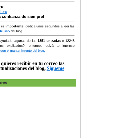
ro
la confianza de siempre!
, es
importante
, dedica unos segundos a leer las
de uso
del blog.
ayudado algunas de las
1351 entradas
o
12248
ios explicados?, entonces quizá te interese
 con el mantenimiento del blog.
 quieres recibir en tu correo las
tualizaciones del blog,
Sígueme
ores