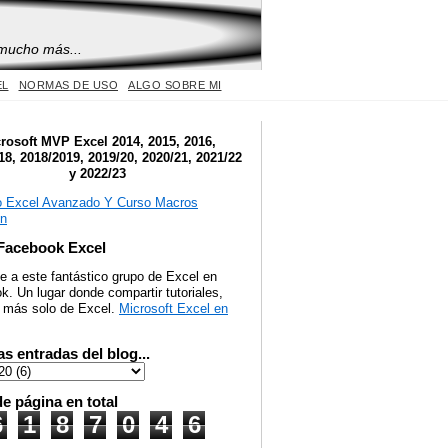
 mucho más...
EL
NORMAS DE USO
ALGO SOBRE MI
rosoft MVP Excel 2014, 2015, 2016,
18, 2018/2019, 2019/20, 2020/21, 2021/22
y 2022/23
Facebook Excel
e a este fantástico grupo de Excel en
. Un lugar donde compartir tutoriales,
y más solo de Excel.
Microsoft Excel en
as entradas del blog...
de página en total
6
1
8
7
0
4
6