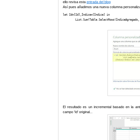
ello revisa esta
entrada del blog
Así pues añadimos una nueva columna personaliz
let Id=[Id],Índice=[Índice] in

        List.Sum(Table.SelectRows(ÍndiceAgregado,
El resultado es un incremental basado en la ant
campo 'Id' original...