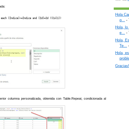
ada:
Hola Car
 each [Índice]<=Índice and [Id]=Id )[Col1])
q...
- 
Hola, lo
e...
- 
Hola, Es
Te...
-
Hola, e
proble
Gracias
erior columna personalizada, obtenida con Table.Repeat, condicionada al