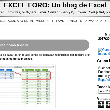
Yes
EXCEL FORO: Un blog de Excel
cel: Fórmulas, VBA para Excel, Power Query (M), Power Pivot (DAX) y
XCEL AVANZADO ONLINE-MICROSOFT TEAMS
CONSULTORÍA AVANZADA EXC
Mic
2017/20
ilas como n de N
ad de pasar de un listado donde se indicaban repeticiones por registro a un
umeradas como se indicase
...
Grupo 
Sucribet
Facebook
trucos 
Español
Todas l
Vistas 
1