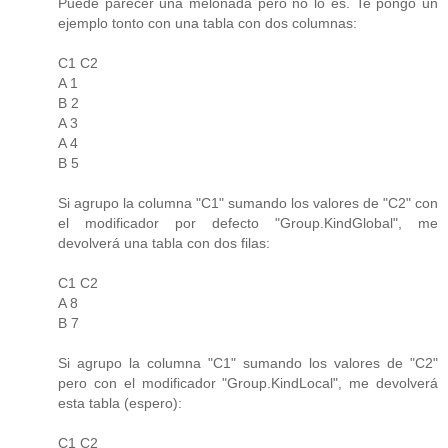
Puede parecer una melonada pero no lo es. Te pongo un
ejemplo tonto con una tabla con dos columnas:
C1 C2
A 1
B 2
A 3
A 4
B 5
Si agrupo la columna "C1" sumando los valores de "C2" con
el modificador por defecto "Group.KindGlobal", me
devolverá una tabla con dos filas:
C1 C2
A 8
B 7
Si agrupo la columna "C1" sumando los valores de "C2"
pero con el modificador "Group.KindLocal", me devolverá
esta tabla (espero):
C1 C2