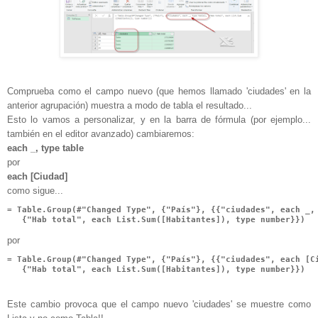
Comprueba como el campo nuevo (que hemos llamado 'ciudades' en la
anterior agrupación) muestra a modo de tabla el resultado...
Esto lo vamos a personalizar, y en la barra de fórmula (por ejemplo...
también en el editor avanzado) cambiaremos:
each _, type table
por
each [Ciudad]
como sigue...
= Table.Group(#"Changed Type", {"País"}, {{"ciudades", each _, 
   {"Hab total", each List.Sum([Habitantes]), type number}})
por
= Table.Group(#"Changed Type", {"País"}, {{"ciudades", each [Ci
   {"Hab total", each List.Sum([Habitantes]), type number}})
Este cambio provoca que el campo nuevo 'ciudades' se muestre como