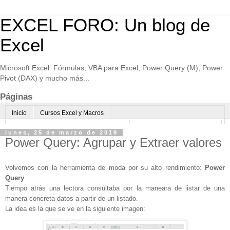
EXCEL FORO: Un blog de
Excel
Microsoft Excel: Fórmulas, VBA para Excel, Power Query (M), Power
Pivot (DAX) y mucho más...
Páginas
Inicio
Cursos Excel y Macros
Excel Avanzado online-Microsoft Teams
Consultoría avanzada Excel
lunes, 25 de marzo de 2019
Power Query: Agrupar y Extraer valores
Normas de uso
Algo sobre mi
Volvemos con la herramienta de moda por su alto rendimiento:
Power
Query
.
Tiempo atrás una lectora consultaba por la maneara de listar de una
manera concreta datos a partir de un listado.
La idea es la que se ve en la siguiente imagen: