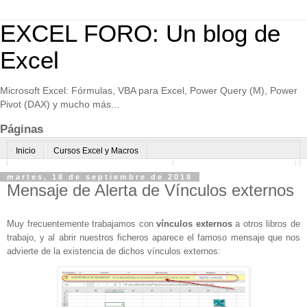
EXCEL FORO: Un blog de
Excel
Microsoft Excel: Fórmulas, VBA para Excel, Power Query (M), Power
Pivot (DAX) y mucho más...
Páginas
Inicio
Cursos Excel y Macros
Excel Avanzado online-Microsoft Teams
Consultoría avanzada Excel
martes, 18 de septiembre de 2018
Mensaje de Alerta de Vínculos externos
Normas de uso
Algo sobre mi
Muy frecuentemente trabajamos con
vínculos externos
a otros libros de
trabajo, y al abrir nuestros ficheros aparece el famoso mensaje que nos
advierte de la existencia de dichos vínculos externos: