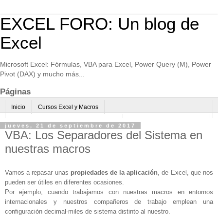
EXCEL FORO: Un blog de
Excel
Microsoft Excel: Fórmulas, VBA para Excel, Power Query (M), Power
Pivot (DAX) y mucho más...
Páginas
Inicio
Cursos Excel y Macros
Excel Avanzado online-Microsoft Teams
Consultoría avanzada Excel
jueves, 21 de septiembre de 2017
VBA: Los Separadores del Sistema en
Normas de uso
Algo sobre mi
nuestras macros
Vamos a repasar unas
propiedades de la aplicación
, de Excel, que nos
pueden ser útiles en diferentes ocasiones.
Por ejemplo, cuando trabajamos con nuestras macros en entornos
internacionales y nuestros compañeros de trabajo emplean una
configuración decimal-miles de sistema distinto al nuestro.