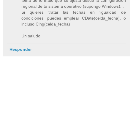
tema de formato que se ajusta desde la configuración
regional de tu sistema operativo (supongo Windows)...
Si quieres tratar las fechas en 'igualdad de
condiciones' puedes emplear CDate(celda_fecha), o
incluso Clng(celda_fecha)
Un saludo
Responder