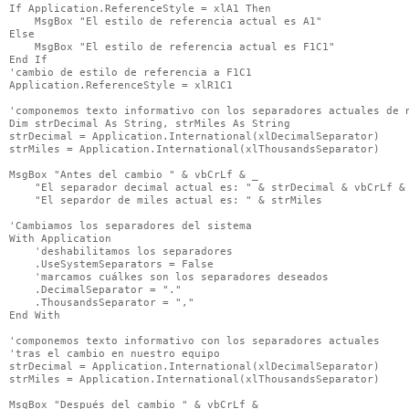
If Application.ReferenceStyle = xlA1 Then

    MsgBox "El estilo de referencia actual es A1"

Else

    MsgBox "El estilo de referencia actual es F1C1"

End If

'cambio de estilo de referencia a F1C1

Application.ReferenceStyle = xlR1C1

'componemos texto informativo con los separadores actuales de n
Dim strDecimal As String, strMiles As String

strDecimal = Application.International(xlDecimalSeparator)

strMiles = Application.International(xlThousandsSeparator)

MsgBox "Antes del cambio " & vbCrLf & _

    "El separador decimal actual es: " & strDecimal & vbCrLf & 
    "El separdor de miles actual es: " & strMiles

'Cambiamos los separadores del sistema

With Application

    'deshabilitamos los separadores

    .UseSystemSeparators = False

    'marcamos cuálkes son los separadores deseados

    .DecimalSeparator = "."

    .ThousandsSeparator = ","

End With

'componemos texto informativo con los separadores actuales

'tras el cambio en nuestro equipo

strDecimal = Application.International(xlDecimalSeparator)

strMiles = Application.International(xlThousandsSeparator)

MsgBox "Después del cambio " & vbCrLf & _
