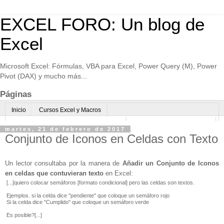
EXCEL FORO: Un blog de
Excel
Microsoft Excel: Fórmulas, VBA para Excel, Power Query (M), Power
Pivot (DAX) y mucho más...
Páginas
Inicio
Cursos Excel y Macros
Excel Avanzado online-Microsoft Teams
Consultoría avanzada Excel
martes, 21 de febrero de 2017
Conjunto de Iconos en Celdas con Texto
Normas de uso
Algo sobre mi
Un lector consultaba por la manera de
Añadir un Conjunto de Iconos
en celdas que contuvieran texto
en Excel:
[...]quiero colocar semáforos [formato condicional] pero las celdas son textos.
Ejemplos. si la celda dice "pendiente" que coloque un semáforo rojo
Si la celda dice "Cumplido" que coloque un semáforo verde
Es posible?[...]