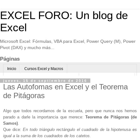
EXCEL FORO: Un blog de
Excel
Microsoft Excel: Fórmulas, VBA para Excel, Power Query (M), Power
Pivot (DAX) y mucho más...
Páginas
Inicio
Cursos Excel y Macros
Excel Avanzado online-Microsoft Teams
Consultoría avanzada Excel
jueves, 15 de septiembre de 2016
Las Autofomas en Excel y el Teorema
Normas de uso
Algo sobre mi
de Pitágoras
Algo que todos recordamos de la escuela, pero que nunca nos hemos
parado a darle la importancia que merece:
Teorema de Pitágoras (de
Samos)
.
Que dice:
En todo triángulo rectángulo el cuadrado de la hipotenusa es
igual a la suma de los cuadrados de los catetos.