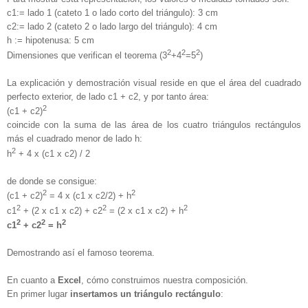
c1:= lado 1 (cateto 1 o lado corto del triángulo): 3 cm
c2:= lado 2 (cateto 2 o lado largo del triángulo): 4 cm
h := hipotenusa: 5 cm
2
2
2
Dimensiones que verifican el teorema (3
+4
=5
)
La explicación y demostración visual reside en que el área del cuadrado
perfecto exterior, de lado c1 + c2, y por tanto área:
2
(c1 + c2)
coincide con la suma de las área de los cuatro triángulos rectángulos
más el cuadrado menor de lado h:
2
h
+ 4 x (c1 x c2) / 2
de donde se consigue:
2
2
(c1 + c2)
= 4 x (c1 x c2/2) + h
2
2
2
c1
+ (2 x c1 x c2) + c2
= (2 x c1 x c2) + h
2
2
2
c1
+ c2
= h
Demostrando así el famoso teorema.
En cuanto a
Excel
, cómo construimos nuestra composición.
En primer lugar
insertamos un triángulo rectángulo
: