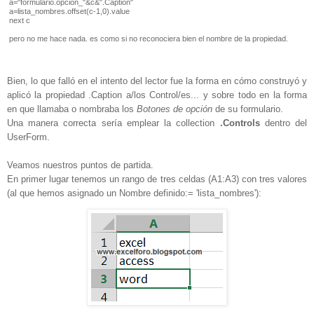
a="formulario.opcion_"&c&".Caption"
a=lista_nombres.offset(c-1,0).value
next c
pero no me hace nada. es como si no reconociera bien el nombre de la propiedad.
Bien, lo que falló en el intento del lector fue la forma en cómo construyó y
aplicó la propiedad .Caption a/los Control/es... y sobre todo en la forma
en que llamaba o nombraba los
Botones de opción
de su formulario.
Una manera correcta sería emplear la collection
.Controls
dentro del
UserForm.
Veamos nuestros puntos de partida.
En primer lugar tenemos un rango de tres celdas (A1:A3) con tres valores
(al que hemos asignado un Nombre definido:= 'lista_nombres'):