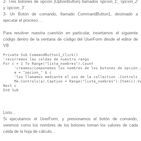
2- Tres botones de opción (OptionButton) llamados
'opcion_1'
,
'opcion_2'
y
'opcion_3'
.
3- Un Botón de comando, llamado CommandButton1, destinado a
ejecutar el proceso....
Para resolver nuestra cuestión en particular, insertamos el siguiente
código dentro de la ventana de código del UserForm desde el editor de
VB:
Private Sub CommandButton1_Click()

'recorremos las celdas de nuestro rango

For c = 1 To Range("lista_nombres").Count

     'creamos/componemos los nombres de los botones de opción..
     a = "opcion_" & c

     'los llamamos mediante el uso de la collection .Controls

     Me.Controls(a).Caption = Range("lista_nombres").Item(c).Va
Next c

End Sub
Listo...
Si ejecutamos el UserForm, y presionamos el botón de comando,
veremos como los nombres de los botones toman los valores de cada
celda de la hoja de cálculo...