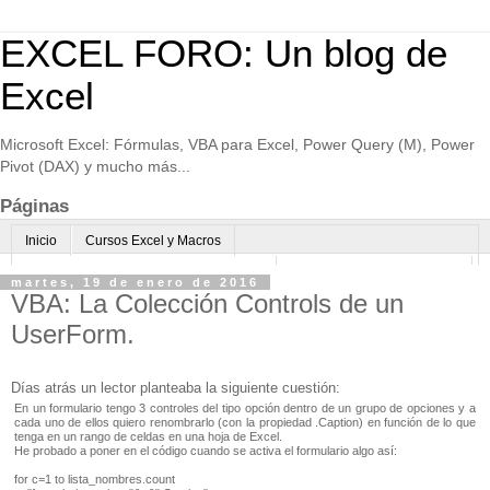
EXCEL FORO: Un blog de
Excel
Microsoft Excel: Fórmulas, VBA para Excel, Power Query (M), Power
Pivot (DAX) y mucho más...
Páginas
Inicio
Cursos Excel y Macros
Excel Avanzado online-Microsoft Teams
Consultoría avanzada Excel
martes, 19 de enero de 2016
VBA: La Colección Controls de un
Normas de uso
Algo sobre mi
UserForm.
Días atrás un lector planteaba la siguiente cuestión:
En un formulario tengo 3 controles del tipo opción dentro de un grupo de opciones y a
cada uno de ellos quiero renombrarlo (con la propiedad .Caption) en función de lo que
tenga en un rango de celdas en una hoja de Excel.
He probado a poner en el código cuando se activa el formulario algo así:
for c=1 to lista_nombres.count