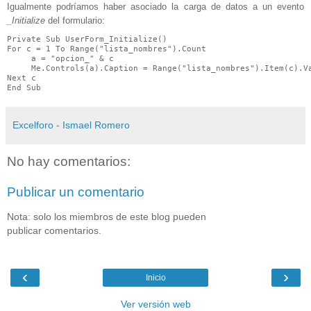
Igualmente podríamos haber asociado la carga de datos a un evento
_Initialize
del formulario:
Private Sub UserForm_Initialize()

For c = 1 To Range("lista_nombres").Count

     a = "opcion_" & c

     Me.Controls(a).Caption = Range("lista_nombres").Item(c).Va
Next c

End Sub
Excelforo - Ismael Romero
No hay comentarios:
Publicar un comentario
Nota: solo los miembros de este blog pueden
publicar comentarios.
‹
›
Inicio
Ver versión web