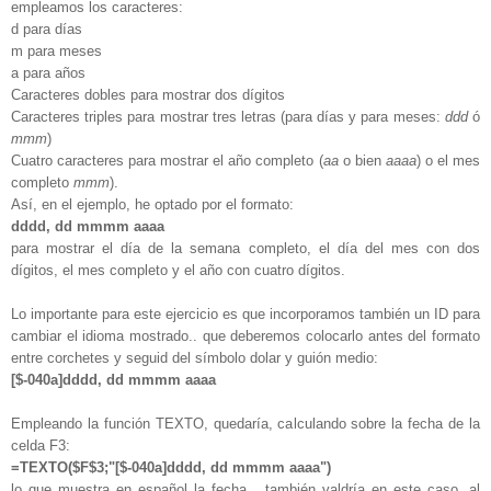
empleamos los caracteres:
d para días
m para meses
a para años
Caracteres dobles para mostrar dos dígitos
Caracteres triples para mostrar tres letras (para días y para meses:
ddd
ó
mmm
)
Cuatro caracteres para mostrar el año completo (
aa
o bien
aaaa
) o el mes
completo
mmm
).
Así, en el ejemplo, he optado por el formato:
dddd, dd mmmm aaaa
para mostrar el día de la semana completo, el día del mes con dos
dígitos, el mes completo y el año con cuatro dígitos.
Lo importante para este ejercicio es que incorporamos también un ID para
cambiar el idioma mostrado.. que deberemos colocarlo antes del formato
entre corchetes y seguid del símbolo dolar y guión medio:
[$-040a]dddd, dd mmmm aaaa
Empleando la función TEXTO, quedaría, calculando sobre la fecha de la
celda F3:
=TEXTO($F$3;"[$-040a]dddd, dd mmmm aaaa")
lo que muestra en español la fecha... también valdría en este caso, al