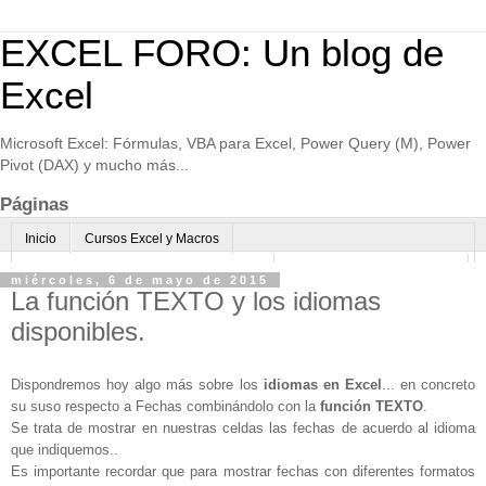
EXCEL FORO: Un blog de
Excel
Microsoft Excel: Fórmulas, VBA para Excel, Power Query (M), Power
Pivot (DAX) y mucho más...
Páginas
Inicio
Cursos Excel y Macros
Excel Avanzado online-Microsoft Teams
Consultoría avanzada Excel
miércoles, 6 de mayo de 2015
La función TEXTO y los idiomas
Normas de uso
Algo sobre mi
disponibles.
Dispondremos hoy algo más sobre los
idiomas en Excel
... en concreto
su suso respecto a Fechas combinándolo con la
función TEXTO
.
Se trata de mostrar en nuestras celdas las fechas de acuerdo al idioma
que indiquemos..
Es importante recordar que para mostrar fechas con diferentes formatos