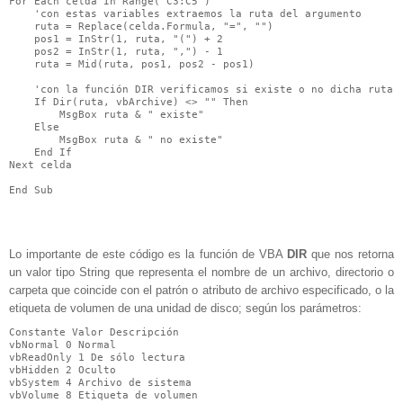
For Each celda In Range("C3:C5")

    'con estas variables extraemos la ruta del argumento

    ruta = Replace(celda.Formula, "=", "")

    pos1 = InStr(1, ruta, "(") + 2

    pos2 = InStr(1, ruta, ",") - 1

    ruta = Mid(ruta, pos1, pos2 - pos1)

    'con la función DIR verificamos si existe o no dicha ruta

    If Dir(ruta, vbArchive) <> "" Then

        MsgBox ruta & " existe"

    Else

        MsgBox ruta & " no existe"

    End If

Next celda

End Sub
Lo importante de este código es la función de VBA
DIR
que nos retorna
un valor tipo String que representa el nombre de un archivo, directorio o
carpeta que coincide con el patrón o atributo de archivo especificado, o la
etiqueta de volumen de una unidad de disco; según los parámetros:
Constante Valor Descripción

vbNormal 0 Normal

vbReadOnly 1 De sólo lectura

vbHidden 2 Oculto

vbSystem 4 Archivo de sistema

vbVolume 8 Etiqueta de volumen
