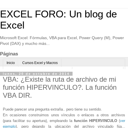
EXCEL FORO: Un blog de
Excel
Microsoft Excel: Fórmulas, VBA para Excel, Power Query (M), Power
Pivot (DAX) y mucho más...
Páginas
Inicio
Cursos Excel y Macros
Excel Avanzado online-Microsoft Teams
Consultoría avanzada Excel
lunes, 20 de octubre de 2014
VBA: ¿Existe la ruta de archivo de mi
Normas de uso
Algo sobre mi
función HIPERVINCULO?. La función
VBA DIR.
Puede parecer una pregunta extraña.. pero tiene su sentido.
En ocasiones construimos unos vínculos o enlaces a otros archivos
(para facilitar su apertura), empleando la
función HIPERVINCULO
(
ver
ejemplo
), pero dejando la ubicación del archivo vinculado fija...