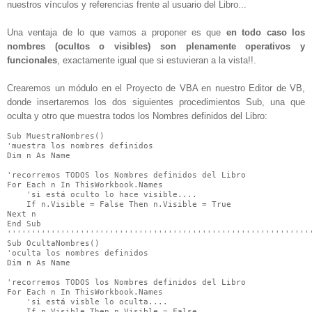
nuestros vínculos y referencias frente al usuario del Libro...
Una ventaja de lo que vamos a proponer es que
en todo caso los
nombres (ocultos o visibles) son plenamente operativos y
funcionales
, exactamente igual que si estuvieran a la vista!!.
Crearemos un módulo en el Proyecto de VBA en nuestro Editor de VB,
donde insertaremos los dos siguientes procedimientos Sub, una que
oculta y otro que muestra todos los Nombres definidos del Libro:
Sub MuestraNombres()

'muestra los nombres definidos

Dim n As Name

'recorremos TODOS los Nombres definidos del Libro

For Each n In ThisWorkbook.Names

    'si está oculto lo hace visible....

    If n.Visible = False Then n.Visible = True

Next n

End Sub

'''''''''''''''''''''''''''''''''''''''''''''''''''''''''''''''
Sub OcultaNombres()

'oculta los nombres definidos

Dim n As Name

'recorremos TODOS los Nombres definidos del Libro

For Each n In ThisWorkbook.Names

    'si está visble lo oculta....

    If n.Visible Then n.Visible = False
