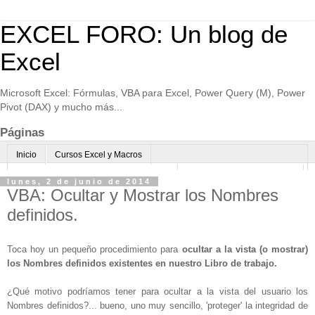
EXCEL FORO: Un blog de
Excel
Microsoft Excel: Fórmulas, VBA para Excel, Power Query (M), Power
Pivot (DAX) y mucho más...
Páginas
Inicio
Cursos Excel y Macros
Excel Avanzado online-Microsoft Teams
Consultoría avanzada Excel
lunes, 2 de junio de 2014
VBA: Ocultar y Mostrar los Nombres
Normas de uso
Algo sobre mi
definidos.
Toca hoy un pequeño procedimiento para
ocultar a la vista (o mostrar)
los Nombres definidos existentes en nuestro Libro de trabajo.
¿Qué motivo podríamos tener para ocultar a la vista del usuario los
Nombres definidos?... bueno, uno muy sencillo, 'proteger' la integridad de