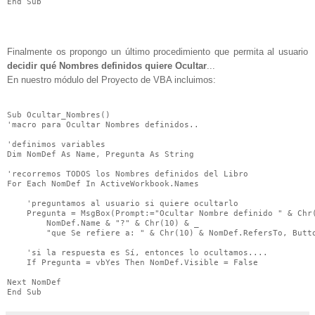
End Sub
Finalmente os propongo un último procedimiento que permita al usuario
decidir qué Nombres definidos quiere Ocultar
...
En nuestro módulo del Proyecto de VBA incluimos:
Sub Ocultar_Nombres()

'macro para Ocultar Nombres definidos..

'definimos variables

Dim NomDef As Name, Pregunta As String

'recorremos TODOS los Nombres definidos del Libro

For Each NomDef In ActiveWorkbook.Names

    'preguntamos al usuario si quiere ocultarlo

    Pregunta = MsgBox(Prompt:="Ocultar Nombre definido " & Chr(
        NomDef.Name & "?" & Chr(10) & _

        "que Se refiere a: " & Chr(10) & NomDef.RefersTo, Butto
    'si la respuesta es Sí, entonces lo ocultamos....

    If Pregunta = vbYes Then NomDef.Visible = False

Next NomDef

End Sub