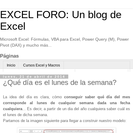
EXCEL FORO: Un blog de
Excel
Microsoft Excel: Fórmulas, VBA para Excel, Power Query (M), Power
Pivot (DAX) y mucho más...
Páginas
Inicio
Cursos Excel y Macros
Excel Avanzado online-Microsoft Teams
Consultoría avanzada Excel
lunes, 21 de abril de 2014
¿Qué día es el lunes de la semana?
Normas de uso
Algo sobre mi
La idea del día es clara, cómo
conseguir saber qué día del mes
corresponde al lunes de cualquier semana dada una fecha
cualquiera
... Es decir, a partir de un dia del año cualquiera saber cuál es
el lunes de dicha semana.
Partamos de la imagen siguiente para llegar a construir nuestro modelo: