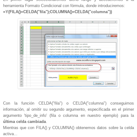
herramienta Formato Condicional con fórmula, donde introduciremos:
=Y(FILA()=CELDA("fila");COLUMNA()=CELDA("columna"))
Con la función CELDA("fila") o CELDA("columna") conseguimos
información, al omitir su segundo argumento, especificada en el primer
argumento 'tipo_de_info' (fila o columna en nuestro ejemplo) para la
última celda cambiada
.
Mientras que con FILA() y COLUMNA() obtenemos datos sobre la celda
activa...