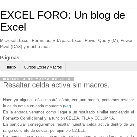
EXCEL FORO: Un blog de
Excel
Microsoft Excel: Fórmulas, VBA para Excel, Power Query (M), Power
Pivot (DAX) y mucho más...
Páginas
Inicio
Cursos Excel y Macros
Excel Avanzado online-Microsoft Teams
Consultoría avanzada Excel
martes, 4 de marzo de 2014
Resaltar celda activa sin macros.
Normas de uso
Algo sobre mi
Hace ya algunos años mostré cómo, con una macro, podíamos resaltar
la celda activa en cada momento (
ver
).
En la entrada veremos como llegar a un resultado similar empleando el
Formato Condicional
y la función CELDA, FILA y COLUMNA.
En particular conseguiremos resaltar nuestra celda activa dentro de un
rango concreto de celdas, por ejemplo C2:E11.
En primer lugar seleccionaremos dicho rango y accederemos a la