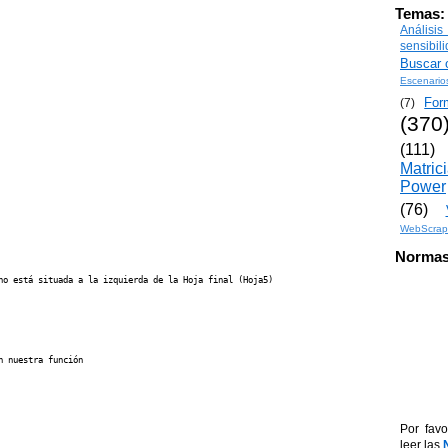
Temas:
Análisi
sensibil
Buscar o
Escenario
For
(7)
(370
(111)
Matric
Power
(76)
WebScrap
Normas
no está situada a la izquierda de la Hoja final (Hoja5)

 nuestra función

Por favo
leer las