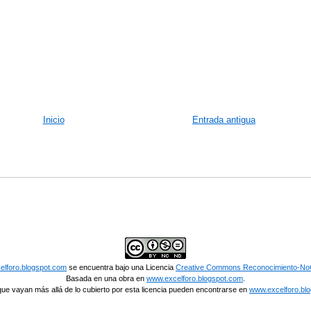
Inicio
Entrada antigua
lforo.blogspot.com
se encuentra bajo una Licencia
Creative Commons Reconocimiento-NoC
Basada en una obra en
www.excelforo.blogspot.com
.
ue vayan más allá de lo cubierto por esta licencia pueden encontrarse en
www.excelforo.bl