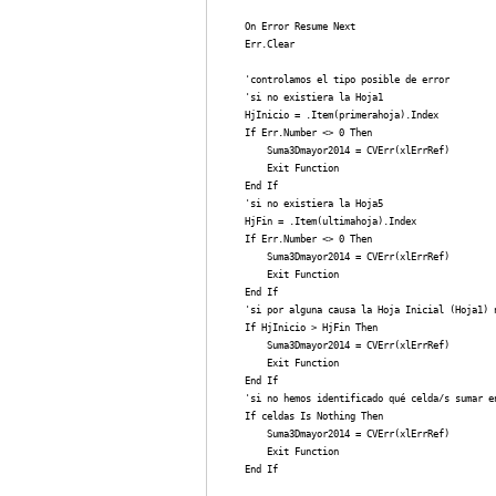
    On Error Resume Next

    Err.Clear

    'controlamos el tipo posible de error

    'si no existiera la Hoja1

    HjInicio = .Item(primerahoja).Index

    If Err.Number <> 0 Then

        Suma3Dmayor2014 = CVErr(xlErrRef)

        Exit Function

    End If

    'si no existiera la Hoja5

    HjFin = .Item(ultimahoja).Index

    If Err.Number <> 0 Then

        Suma3Dmayor2014 = CVErr(xlErrRef)

        Exit Function

    End If

    'si por alguna causa la Hoja Inicial (Hoja1) 
    If HjInicio > HjFin Then

        Suma3Dmayor2014 = CVErr(xlErrRef)

        Exit Function

    End If

    'si no hemos identificado qué celda/s sumar en
    If celdas Is Nothing Then

        Suma3Dmayor2014 = CVErr(xlErrRef)

        Exit Function

    End If
