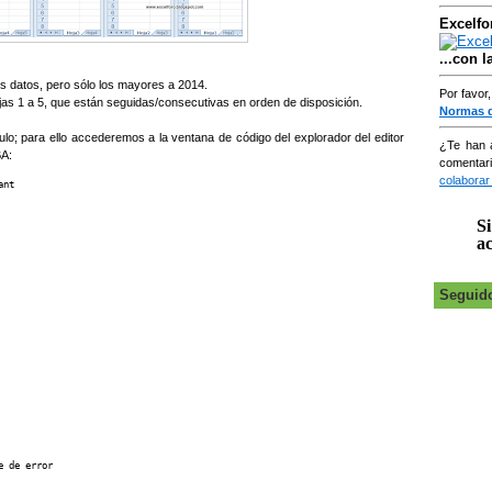
Excelfo
...con 
los datos, pero sólo los mayores a 2014.
Por favor
as 1 a 5, que están seguidas/consecutivas en orden de disposición.
Normas 
o; para ello accederemos a la ventana de código del explorador del editor
¿Te han 
BA:
comentar
colaborar
nt

Si
ac
Seguid
 de error
