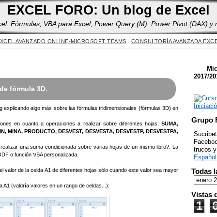
Yes
EXCEL FORO: Un blog de Excel
cel: Fórmulas, VBA para Excel, Power Query (M), Power Pivot (DAX) y
XCEL AVANZADO ONLINE-MICROSOFT TEAMS
CONSULTORÍA AVANZADA EXC
Mic
2017/20
de fórmula 3D.
og explicando algo más sobre las fórmulas tridimensionales (fórmulas 3D) en
Grupo 
aciones en cuanto a operaciones a realizar sobre diferentes hojas:
SUMA,
, MINA, PRODUCTO, DESVEST, DESVESTA, DESVESTP, DESVESTPA,
Sucribet
Facebook
realizar una suma condicionada sobre varias hojas de un mismo libro?. La
trucos 
UDF o función VBA personalizada.
Español
Todas l
 valor de la celda A1 de diferentes hojas sólo cuando este valor sea mayor
 A1 (valdría valores en un rango de celdas...):
Vistas 
1