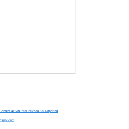
omercial-SinObraDerivada 3.0 Unported
.
ogspot.com
.