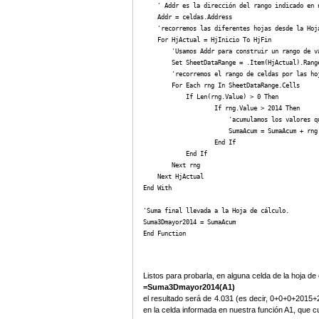
    ' Addr es la dirección del rango indicado en n
    Addr = celdas.Address

    'recorremos las diferentes hojas desde la Hoja
    For HjActual = HjInicio To HjFin

        'Usamos Addr para construir un rango de va
        Set SheetDataRange = .Item(HjActual).Range
        'recorremos el rango de celdas por las hoj
        For Each rng In SheetDataRange.Cells

            If Len(rng.Value) > 0 Then

                    If rng.Value > 2014 Then

                        'acumulamos los valores q
                        SumaAcum = SumaAcum + rng.
                    End If

            End If

        Next rng

    Next HjActual

End With

'Suma final llevada a la Hoja de cálculo.

Suma3Dmayor2014 = SumaAcum

End Function
Listos para probarla, en alguna celda de la hoja de 
=Suma3Dmayor2014(A1)
el resultado será de 4.031 (es decir, 0+0+0+2015+2
en la celda informada en nuestra función A1, que c