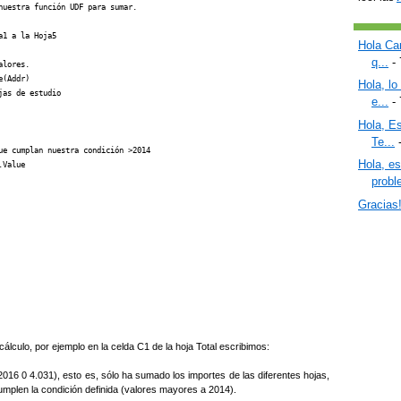
uestra función UDF para sumar.

1 a la Hoja5

Hola Car
q...
- 
lores.

(Addr)

Hola, lo
as de estudio

e...
- 
Hola, Es
Te...
-
ue cumplan nuestra condición >2014

Hola, e
Value

proble
Gracias
cálculo, por ejemplo en la celda C1 de la hoja Total escribimos:
016 0 4.031), esto es, sólo ha sumado los importes de las diferentes hojas,
umplen la condición definida (valores mayores a 2014).