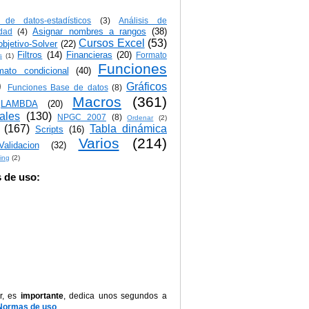
s de datos-estadísticos
(3)
Análisis de
Asignar nombres a rangos
(38)
idad
(4)
Cursos Excel
(53)
bjetivo-Solver
(22)
Filtros
(14)
Financieras
(20)
Formato
s
(1)
Funciones
mato condicional
(40)
)
Gráficos
Funciones Base de datos
(8)
Macros
(361)
LAMBDA
(20)
iales
(130)
NPGC 2007
(8)
Ordenar
(2)
(167)
Tabla dinámica
Scripts
(16)
Varios
(214)
Validacion
(32)
ing
(2)
 de uso:
r, es
importante
, dedica unos segundos a
Normas de uso