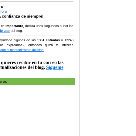
ro
la confianza de siempre!
, es
importante
, dedica unos segundos a leer las
de uso
del blog.
ayudado algunas de las
1351 entradas
o
12248
ios explicados?, entonces quizá te interese
 con el mantenimiento del blog.
 quieres recibir en tu correo las
tualizaciones del blog,
Sígueme
ores