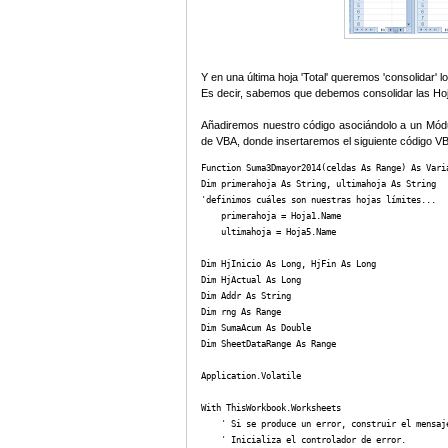
Y en una última hoja 'Total' queremos 'consolidar' 
Es decir, sabemos que debemos consolidar las Hoj
Añadiremos nuestro código asociándolo a un Módul
de VBA, donde insertaremos el siguiente código V
Function Suma3Dmayor2014(celdas As Range) As Varia
Dim primerahoja As String, ultimahoja As String

'definimos cuáles son nuestras hojas límites...

    primerahoja = Hoja1.Name

    ultimahoja = Hoja5.Name

Dim HjInicio As Long, HjFin As Long

Dim HjActual As Long

Dim Addr As String

Dim rng As Range

Dim SumaAcum As Double

Dim SheetDataRange As Range

Application.Volatile

With ThisWorkbook.Worksheets

    ' Si se produce un error, construir el mensaje
    ' Inicializa el controlador de error.
