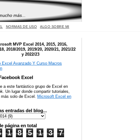
 mucho más...
EL
NORMAS DE USO
ALGO SOBRE MI
rosoft MVP Excel 2014, 2015, 2016,
18, 2018/2019, 2019/20, 2020/21, 2021/22
y 2022/23
Facebook Excel
e a este fantástico grupo de Excel en
. Un lugar donde compartir tutoriales,
y más solo de Excel.
Microsoft Excel en
as entradas del blog...
de página en total
6
1
8
5
1
3
7