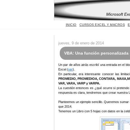
Microsoft Ex
INICIO
CURSOS EXCEL Y MACROS
E
jueves, 9 de enero de 2014
VBA: Una función personalizada 
Un par de años atrás escribí una entrada en el bl
Excel (
ver
).
En particular, era interesante conocer las limit
PROMEDIO, PROMEDIOA, CONTARA, MAXA,MIN
VAR, VARA, VARP y VARPA.
La cuestión entonces es ¿qué ocurre si pretendo 
respuesta es clara, tendremos que crear nuestra 
Planteemos un ejemplo sencillo. Queremos sumar el
que 2014.
Tenemos un Libro con 5 hojas con datos en la celda