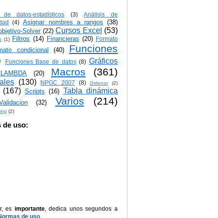
s de datos-estadísticos
(3)
Análisis de
Asignar nombres a rangos
(38)
idad
(4)
Cursos Excel
(53)
bjetivo-Solver
(22)
Filtros
(14)
Financieras
(20)
Formato
s
(1)
Funciones
mato condicional
(40)
)
Gráficos
Funciones Base de datos
(8)
Macros
(361)
LAMBDA
(20)
iales
(130)
NPGC 2007
(8)
Ordenar
(2)
(167)
Tabla dinámica
Scripts
(16)
Varios
(214)
Validacion
(32)
ing
(2)
 de uso:
r, es
importante
, dedica unos segundos a
Normas de uso