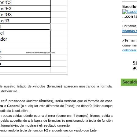
Excelfo
...con 
Por favor
Normas 
¿Te han 
comentar
colaborar
Si
ac
Seguid
 nuestro listado de vínculos (fórmulas) aparecen mostrando la fórmula,
 del vínculo.
o esté presionado
Mostrar fórmulas
), sería verificar que el formato de esas
ro
o
General
(o cualquier otro diferente de Texto); no debería fallar aunque
ólo de la solución...
an pocas celdas donde ocurra el error (como en mi ejemplo). Iremos celda a
a celda accediendo a la barra de fórmulas (o presionando la tecla de función
 fórmula/vínculo mostrará el resultado correcto.
resionando la tecla de función F2 y a continuación valido con Enter...