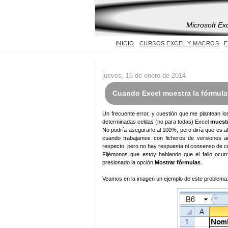
Microsoft Ex
INICIO
CURSOS EXCEL Y MACROS
E
jueves, 16 de enero de 2014
Cuando Excel muestra la fórmula y
Un frecuente error, y cuestión que me plantean lo
determinadas celdas (no para todas) Excel
muestr
No podría asegurarlo al 100%, pero diría que es 
cuando trabajamos con ficheros de versiones an
respecto, pero no hay respuesta ni consenso de cu
Fijémonos que estoy hablando que el fallo ocur
presionado la opción
Mostrar fórmulas
.
Veamos en la imagen un ejemplo de este problema