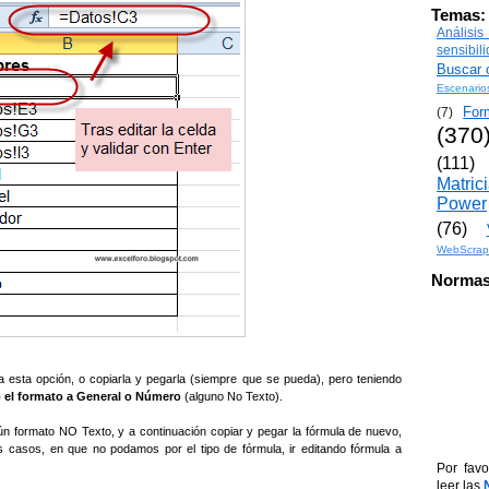
Temas:
Análisi
sensibil
Buscar o
Escenario
For
(7)
(370
(111)
Matric
Power
(76)
WebScrap
Normas
ía esta opción, o copiarla y pegarla (siempre que se pueda), pero teniendo
el formato a General o Número
(alguno No Texto).
gún formato NO Texto, y a continuación copiar y pegar la fórmula de nuevo,
los casos, en que no podamos por el tipo de fórmula, ir editando fórmula a
Por favo
leer las