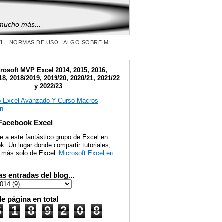
 mucho más...
EL
NORMAS DE USO
ALGO SOBRE MI
rosoft MVP Excel 2014, 2015, 2016,
18, 2018/2019, 2019/20, 2020/21, 2021/22
y 2022/23
Facebook Excel
e a este fantástico grupo de Excel en
. Un lugar donde compartir tutoriales,
y más solo de Excel.
Microsoft Excel en
as entradas del blog...
de página en total
6
1
8
9
2
0
8