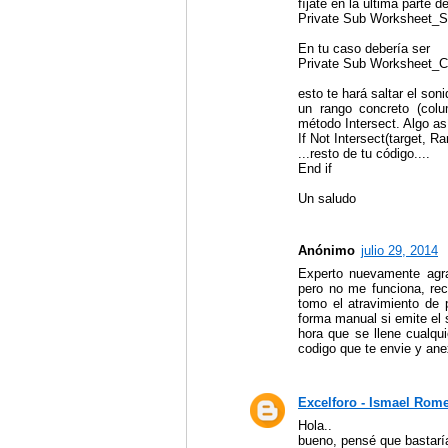
fíjate en la última parte 
Private Sub Worksheet_S
En tu caso debería ser
Private Sub Worksheet_C
esto te hará saltar el son
un rango concreto (colu
método Intersect. Algo as
If Not Intersect(target, R
...resto de tu código....
End if
Un saludo
Anónimo
julio 29, 2014
Experto nuevamente agra
pero no me funciona, re
tomo el atravimiento de 
forma manual si emite el 
hora que se llene cualqu
codigo que te envie y ane
Excelforo - Ismael Rom
Hola..
bueno, pensé que bastaría