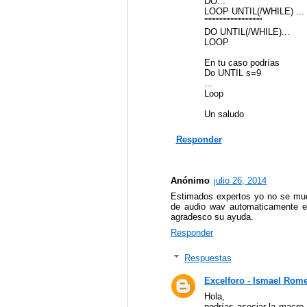
DO...
LOOP UNTIL(/WHILE) ...
''''''''''''''''''''''''''''''''''''''''''
DO UNTIL(/WHILE)...
LOOP
En tu caso podrías
Do UNTIL s=9
...
Loop
Un saludo
Responder
Anónimo
julio 26, 2014
Estimados expertos yo no se muc
de audio wav automaticamente e
agradesco su ayuda.
Responder
Respuestas
Excelforo - Ismael Rom
Hola,
podrías asociar la macro