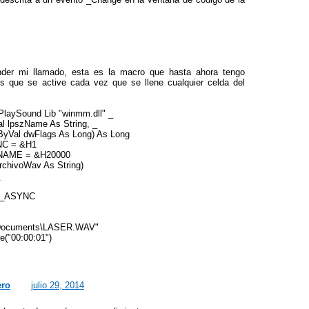
nder mi llamado, esta es la macro que hasta ahora tengo
s que se active cada vez que se llene cualquier celda del
 PlaySound Lib "winmm.dll" _
l lpszName As String, _
ByVal dwFlags As Long) As Long
NC = &H1
ENAME = &H20000
rchivoWav As String)
D_ASYNC
s\Documents\LASER.WAV"
("00:00:01")
ero
julio 29, 2014