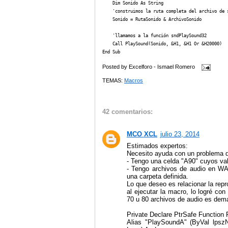
    Dim Sonido As String

    'construimos la ruta completa del archivo de s
    Sonido = RutaSonido & ArchivoSonido

    'llamamos a la función sndPlaySound32

    Call PlaySound(Sonido, &H1, &H1 Or &H20000)

Posted by
Excelforo - Ismael Romero
TEMAS:
Macros
42 comentarios:
MCO XCL
julio 23, 2014
Estimados expertos:
Necesito ayuda con un problema d
- Tengo una celda "A90" cuyos val
- Tengo archivos de audio en WA
una carpeta definida.
Lo que deseo es relacionar la rep
al ejecutar la macro, lo logré c
70 u 80 archivos de audio es dema
Private Declare PtrSafe Function
Alias "PlaySoundA" (ByVal lps