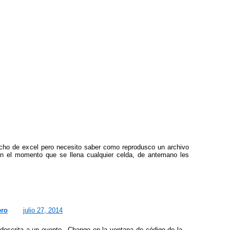
ho de excel pero necesito saber como reprodusco un archivo
n el momento que se llena cualquier celda, de antemano les
ero
julio 27, 2014
 descrita a un evento _Change en la ventana de código de la