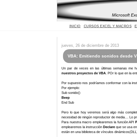
Microsoft Ex
INICIO
CURSOS EXCEL Y MACROS
E
jueves, 26 de diciembre de 2013
VBA: Emitiendo sonidos desde V
Un par de veces en las últimas semanas me ha
nuestros proyectos de VBA
. POr lo que en la en
Por supuesto nos podríamos conformar con la ins
Por ejemplo:
Sub sonido()
Beep
End Sub
Pero lo que hoy veremos será algo más completo
necesidad de ningún reproductor de media.... Lo p
Para nuestra macro emplearemos la función API
emplearemos la instrucción
Declare
que se usa en 
están en una biblioteca de vínculos dinámicos(DLL