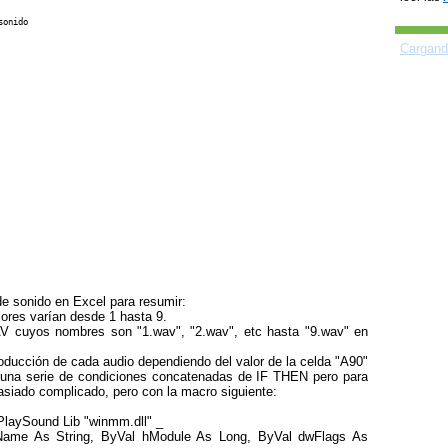
onido

Cargand
e sonido en Excel para resumir:
ores varían desde 1 hasta 9.
V cuyos nombres son "1.wav", "2.wav", etc hasta "9.wav" en
roducción de cada audio dependiendo del valor de la celda "A90"
on una serie de condiciones concatenadas de IF THEN pero para
siado complicado, pero con la macro siguiente:
 PlaySound Lib "winmm.dll" _
zName As String, ByVal hModule As Long, ByVal dwFlags As