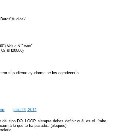
\Datos\Audios\"
0").Value & ".wav"
1 Or &H20000)
 error si pudieran ayudarme se los agradecería.
ero
julio 24, 2014
del tipo DO..LOOP siempre debes definir cuál es el límite
ocurrirá lo que te ha pasado.. (bloqueo),
rolarlo