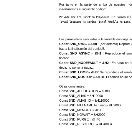
Por tanto en la parte de arriba de nuestro mó
insertaremos el siguiente código:
Private Declare Function PlaySound Lib "winmm.dll"
(ByVal lpszName As String, ByVal hModule As Long,
Los parámetros asociadas a la variable dwFlags s
Const SND_SYNC = &H0
' (por defecto) Reproduc
hasta la finalización del sonido!!.
Const SND_ASYNC = &H1
' Reproduce el soni
finalice.
Const SND_NODEFAULT = &H2
' En caso no se
decir, no sonaría nada...
Const SND_LOOP = &H8
' Se reproduce el sonid
Const SND_NOSTOP = &H10
' El sonido no se p
Otras constantes:
Const SND_APPLICATION = &H80
Const SND_ALIAS = &H10000
Const SND_ALIAS_ID = &H110000
Const SND_FILENAME As Long = &H20000
Const SND_MEMORY = &H4
Const SND_NOWAIT = &H2000
Const SND_PURGE = &H40
Const SND_RESOURCE = &H40004