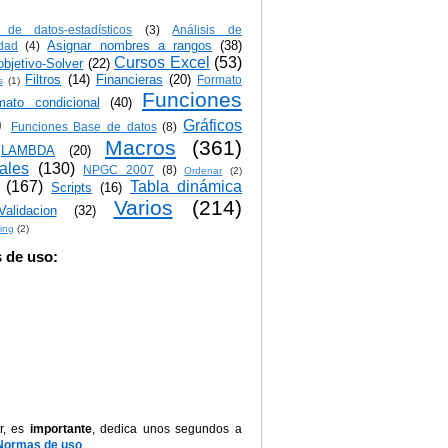
s de datos-estadísticos
(3)
Análisis de
Asignar nombres a rangos
(38)
idad
(4)
Cursos Excel
(53)
bjetivo-Solver
(22)
Filtros
(14)
Financieras
(20)
Formato
s
(1)
Funciones
mato condicional
(40)
)
Gráficos
Funciones Base de datos
(8)
Macros
(361)
LAMBDA
(20)
iales
(130)
NPGC 2007
(8)
Ordenar
(2)
(167)
Tabla dinámica
Scripts
(16)
Varios
(214)
Validacion
(32)
ing
(2)
 de uso:
r, es
importante
, dedica unos segundos a
Normas de uso