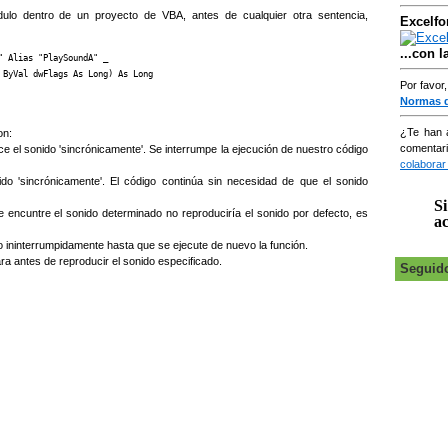
dulo dentro de un proyecto de VBA, antes de cualquier otra sentencia,
Excelfo
...con 
 Alias "PlaySoundA" _

 ByVal dwFlags As Long) As Long
Por favor
Normas 
¿Te han 
on:
comentar
e el sonido 'sincrónicamente'. Se interrumpe la ejecución de nuestro código
colaborar
do 'sincrónicamente'. El código continúa sin necesidad de que el sonido
Si
 encuntre el sonido determinado no reproduciría el sonido por defecto, es
ac
o ininterrumpidamente hasta que se ejecute de nuevo la función.
ara antes de reproducir el sonido especificado.
Seguid