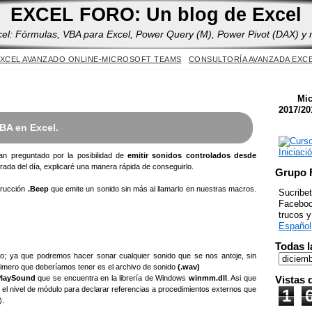
Yes
EXCEL FORO: Un blog de Excel
cel: Fórmulas, VBA para Excel, Power Query (M), Power Pivot (DAX) y
XCEL AVANZADO ONLINE-MICROSOFT TEAMS
CONSULTORÍA AVANZADA EXC
Mic
2017/20
BA en Excel.
n preguntado por la posibilidad de
emitir sonidos controlados desde
trada del día, explicaré una manera rápida de conseguirlo.
Grupo 
trucción
.Beep
que emite un sonido sin más al llamarlo en nuestras macros.
Sucribet
Facebook
trucos 
Español
Todas l
; ya que podremos hacer sonar cualquier sonido que se nos antoje, sin
rimero que deberíamos tener es el archivo de sonido
(.wav)
Vistas 
PlaySound
que se encuentra en la librería de Windows
winmm.dll
. Asi que
el nivel de módulo para declarar referencias a procedimientos externos que
1
).