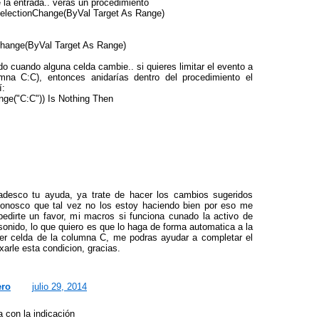
de la entrada.. verás un procedimiento
electionChange(ByVal Target As Range)
hange(ByVal Target As Range)
ido cuando alguna celda cambie.. si quieres limitar el evento a
mna C:C), entonces anidarías dentro del procedimiento el
í:
ange("C:C")) Is Nothing Then
desco tu ayuda, ya trate de hacer los cambios sugeridos
conosco que tal vez no los estoy haciendo bien por eso me
pedirte un favor, mi macros si funciona cunado la activo de
sonido, lo que quiero es que lo haga de forma automatica a la
ier celda de la columna C, me podras ayudar a completar el
xarle esta condicion, gracias.
ero
julio 29, 2014
 con la indicación