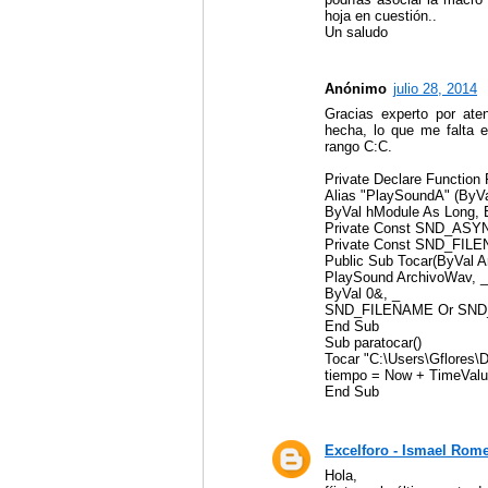
hoja en cuestión..
Un saludo
Anónimo
julio 28, 2014
Gracias experto por ate
hecha, lo que me falta e
rango C:C.
Private Declare Function
Alias "PlaySoundA" (ByVa
ByVal hModule As Long, 
Private Const SND_ASY
Private Const SND_FIL
Public Sub Tocar(ByVal A
PlaySound ArchivoWav, _
ByVal 0&, _
SND_FILENAME Or SN
End Sub
Sub paratocar()
Tocar "C:\Users\Gflore
tiempo = Now + TimeValue
End Sub
Excelforo - Ismael Rom
Hola,