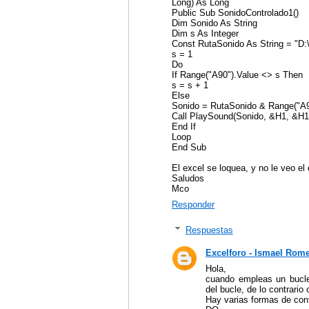
Long) As Long
Public Sub SonidoControlado1()
Dim Sonido As String
Dim s As Integer
Const RutaSonido As String = "D:
s = 1
Do
If Range("A90").Value <> s Then
s = s + 1
Else
Sonido = RutaSonido & Range("A9
Call PlaySound(Sonido, &H1, &H
End If
Loop
End Sub
El excel se loquea, y no le veo el
Saludos
Mco
Responder
Respuestas
Excelforo - Ismael Rom
Hola,
cuando empleas un bucle 
del bucle, de lo contrario 
Hay varias formas de cont