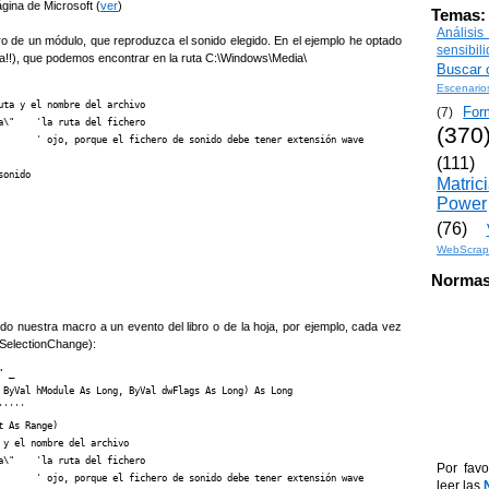
gina de Microsoft (
ver
)
Temas:
Análisi
o de un módulo, que reproduzca el sonido elegido. En el ejemplo he optado
sensibil
a!!), que podemos encontrar en la ruta C:\Windows\Media\
Buscar o
Escenario
ta y el nombre del archivo

For
(7)
\"    'la ruta del fichero

(370
       ' ojo, porque el fichero de sonido debe tener extensión wave

(111)
onido

Matric
Power
(76)
WebScrap
Normas
o nuestra macro a un evento del libro o de la hoja, por ejemplo, cada vez
SelectionChange):
 _

 ByVal hModule As Long, ByVal dwFlags As Long) As Long

''''

 As Range)

y el nombre del archivo

\"    'la ruta del fichero

Por favo
       ' ojo, porque el fichero de sonido debe tener extensión wave

leer las