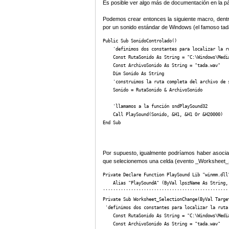
Es posible ver algo más de documentación en la pá
Podemos crear entonces la siguiente macro, dentr
por un sonido estándar de Windows (el famoso tad
Public Sub SonidoControlado()

    'definimos dos constantes para localizar la ru
    Const RutaSonido As String = "C:\Windows\Media
    Const ArchivoSonido As String = "tada.wav"   
    Dim Sonido As String

    'construimos la ruta completa del archivo de s
    Sonido = RutaSonido & ArchivoSonido

    'llamamos a la función sndPlaySound32

    Call PlaySound(Sonido, &H1, &H1 Or &H20000)

End Sub
Por supuesto, igualmente podríamos haber asociad
que selecionemos una celda (evento _Worksheet_
Private Declare Function PlaySound Lib "winmm.dll"
    Alias "PlaySoundA" (ByVal lpszName As String,
''''''''''''''''''''''''''''''''''''''''''''''''''
Private Sub Worksheet_SelectionChange(ByVal Target
 'definimos dos constantes para localizar la ruta 
    Const RutaSonido As String = "C:\Windows\Media
    Const ArchivoSonido As String = "tada.wav"   