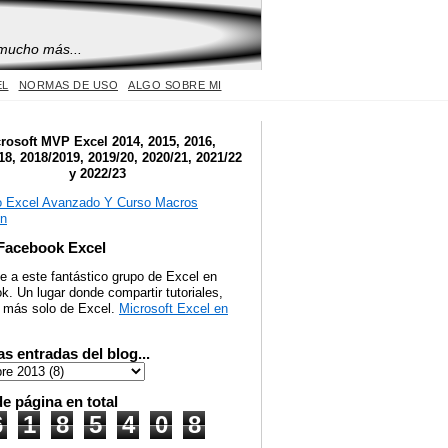
 mucho más...
EL
NORMAS DE USO
ALGO SOBRE MI
rosoft MVP Excel 2014, 2015, 2016,
18, 2018/2019, 2019/20, 2020/21, 2021/22
y 2022/23
Facebook Excel
e a este fantástico grupo de Excel en
. Un lugar donde compartir tutoriales,
y más solo de Excel.
Microsoft Excel en
as entradas del blog...
de página en total
6
1
8
5
4
0
8