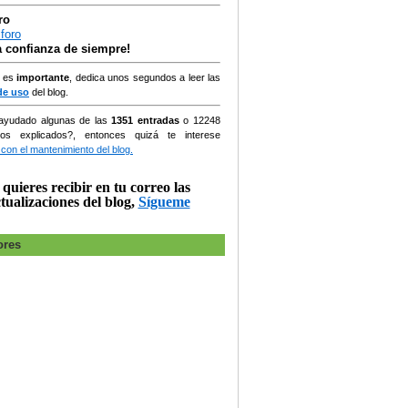
ro
la confianza de siempre!
, es
importante
, dedica unos segundos a leer las
de uso
del blog.
ayudado algunas de las
1351 entradas
o
12248
ios explicados?, entonces quizá te interese
 con el mantenimiento del blog.
 quieres recibir en tu correo las
tualizaciones del blog,
Sígueme
ores