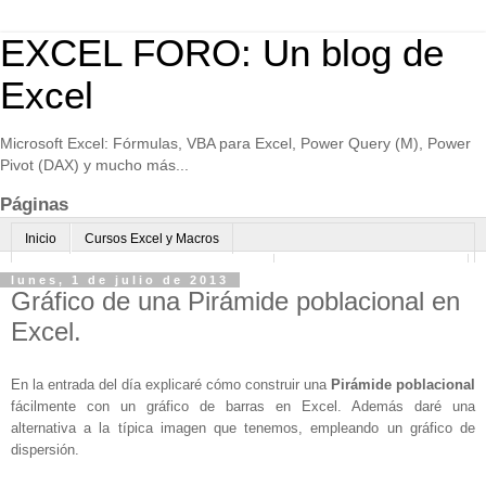
EXCEL FORO: Un blog de
Excel
Microsoft Excel: Fórmulas, VBA para Excel, Power Query (M), Power
Pivot (DAX) y mucho más...
Páginas
Inicio
Cursos Excel y Macros
Excel Avanzado online-Microsoft Teams
Consultoría avanzada Excel
lunes, 1 de julio de 2013
Gráfico de una Pirámide poblacional en
Normas de uso
Algo sobre mi
Excel.
En la entrada del día explicaré cómo construir una
Pirámide poblacional
fácilmente con un gráfico de barras en Excel. Además daré una
alternativa a la típica imagen que tenemos, empleando un gráfico de
dispersión.