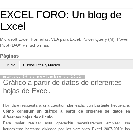
EXCEL FORO: Un blog de
Excel
Microsoft Excel: Fórmulas, VBA para Excel, Power Query (M), Power
Pivot (DAX) y mucho más...
Páginas
Inicio
Cursos Excel y Macros
Excel Avanzado online-Microsoft Teams
Consultoría avanzada Excel
martes, 20 de noviembre de 2012
Gráfico a partir de datos de diferentes
Normas de uso
Algo sobre mi
hojas de Excel.
Hoy daré respuesta a una cuestión planteada, con bastante frecuencia:
Cómo construir un gráfico a partir de origenes de datos en
diferentes hojas de cálculo
.
Para poder realizar esta operación necesitaremos emplear una
herramienta bastante olvidada por las versiones Excel 2007/2010: las