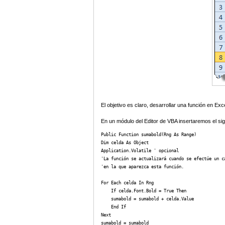
El objetivo es claro, desarrollar una función en E
En un módulo del Editor de VBA insertaremos el sig
Public Function sumabold(Rng As Range)

Dim celda As Object

Application.Volatile ' opcional

'La función se actualizará cuando se efectúe un cá
'en la que aparezca esta función.

For Each celda In Rng

    If celda.Font.Bold = True Then

    sumabold = sumabold + celda.Value

    End If

Next

sumabold = sumabold
