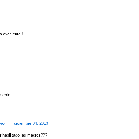
a excelente!!
mente.
ero
diciembre 04, 2013
r habilitado las macros???