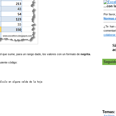
...con 
Por favor
Normas 
¿Te han 
comentar
colaborar
Si
ac
xcel que sume, para un rango dado, los valores con un formato de
negrita
.
Seguid
uiente código:
lculo en alguna celda de la hoja

Temas:
Análisi