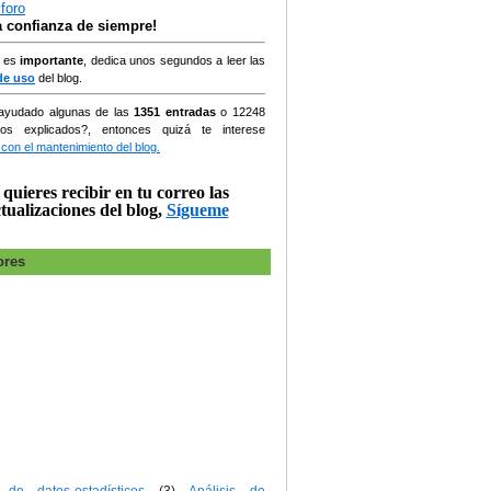
la confianza de siempre!
, es
importante
, dedica unos segundos a leer las
de uso
del blog.
ayudado algunas de las
1351 entradas
o
12248
ios explicados?, entonces quizá te interese
 con el mantenimiento del blog.
 quieres recibir en tu correo las
tualizaciones del blog,
Sígueme
ores
s de datos-estadísticos
(3)
Análisis de