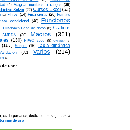
Asignar nombres a rangos
(38)
idad
(4)
Cursos Excel
(53)
bjetivo-Solver
(22)
Filtros
(14)
Financieras
(20)
Formato
s
(1)
Funciones
mato condicional
(40)
)
Gráficos
Funciones Base de datos
(8)
Macros
(361)
LAMBDA
(20)
iales
(130)
NPGC 2007
(8)
Ordenar
(2)
(167)
Tabla dinámica
Scripts
(16)
Varios
(214)
Validacion
(32)
ing
(2)
 de uso:
r, es
importante
, dedica unos segundos a
Normas de uso