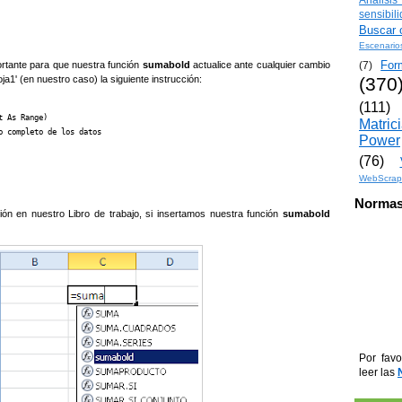
sensibil
Buscar o
Escenario
For
ortante para que nuestra función
sumabold
actualice ante cualquier cambio
(7)
ja1' (en nuestro caso) la siguiente instrucción:
(370
(111)
 As Range)

Matric
 completo de los datos

Power
(76)
WebScrap
Normas
ión en nuestro Libro de trabajo, si insertamos nuestra función
sumabold
Por favo
leer las