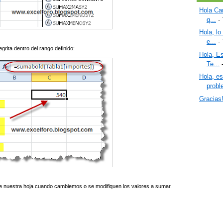
Hola Car
q...
- 
Hola, lo
e...
- 
rita dentro del rango definido:
Hola, Es
Te...
-
Hola, e
proble
Gracias
nte nuestra hoja cuando cambiemos o se modifiquen los valores a sumar.