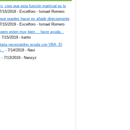
o, creo que esta función matricial es lo
7/15/2019
- Excelforo - Ismael Romero
 que puedes hacer es añadir directamente
7/15/2019
- Excelforo - Ismael Romero
pero esten muy bien.... favor ayuda...
 7/15/2019
- karito
staria necesiatdno ayuda con VBA. El
...
- 7/14/2019
- Navi
!
- 7/13/2019
- Nanzyz