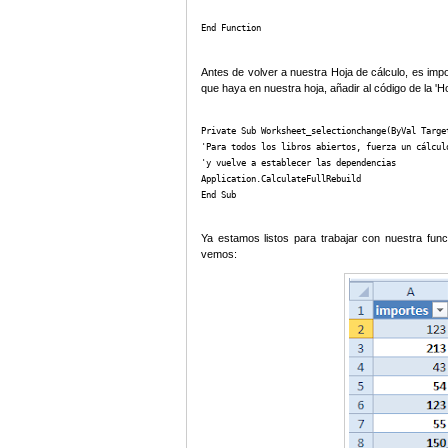
End Function
Antes de volver a nuestra Hoja de cálculo, es imp
que haya en nuestra hoja, añadir al código de la 'Ho
Private Sub Worksheet_selectionchange(ByVal Target
'Para todos los libros abiertos, fuerza un cálculo
'y vuelve a establecer las dependencias

Application.CalculateFullRebuild

End Sub
Ya estamos listos para trabajar con nuestra func
vemos: