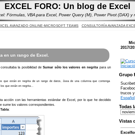
Yes
EXCEL FORO: Un blog de Excel
cel: Fórmulas, VBA para Excel, Power Query (M), Power Pivot (DAX) y
XCEL AVANZADO ONLINE-MICROSOFT TEAMS
CONSULTORÍA AVANZADA EXC
Mic
2017/20
a en un rango de Excel.
 consultaba la posibilidad de
Sumar sólo los valores en negrita
para un
Grupo 
os que están en negrita de un rango de datos, ósea de una columna que contenga
Sucribet
os que están en negrita...
Facebook
trucos 
Español
ta acción con las herramientas estándar de Excel, por lo que he decidido
e sume los valores correspondientes.
Todas l
a
Tabla
:
Vistas 
Excelfo