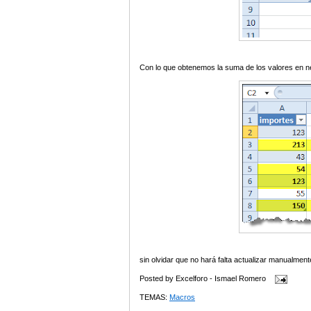
Con lo que obtenemos la suma de los valores en neg
sin olvidar que no hará falta actualizar manualme
Posted by
Excelforo - Ismael Romero
TEMAS:
Macros