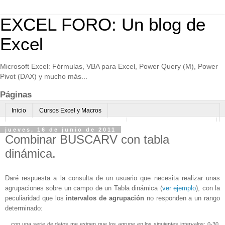
EXCEL FORO: Un blog de
Excel
Microsoft Excel: Fórmulas, VBA para Excel, Power Query (M), Power
Pivot (DAX) y mucho más...
Páginas
Inicio
Cursos Excel y Macros
Excel Avanzado online-Microsoft Teams
Consultoría avanzada Excel
jueves, 16 de junio de 2011
Combinar BUSCARV con tabla
Normas de uso
Algo sobre mi
dinámica.
Daré respuesta a la consulta de un usuario que necesita realizar unas
agrupaciones sobre un campo de un Tabla dinámica (
ver ejemplo
), con la
peculiaridad que los
intervalos de agrupación
no responden a un rango
determinado:
...con una serie de datos me exigen que los agrupe en los siguientes intervalos: 0-30