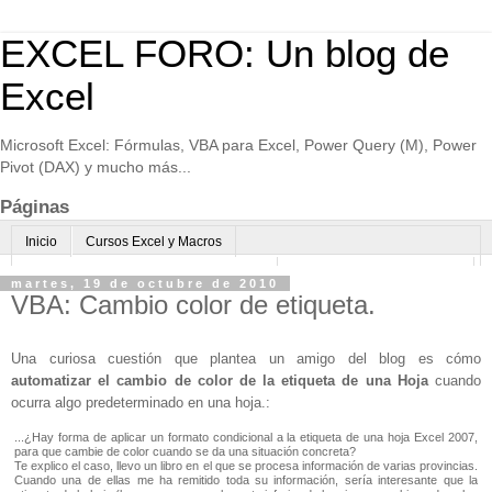
EXCEL FORO: Un blog de
Excel
Microsoft Excel: Fórmulas, VBA para Excel, Power Query (M), Power
Pivot (DAX) y mucho más...
Páginas
Inicio
Cursos Excel y Macros
Excel Avanzado online-Microsoft Teams
Consultoría avanzada Excel
martes, 19 de octubre de 2010
VBA: Cambio color de etiqueta.
Normas de uso
Algo sobre mi
Una curiosa cuestión que plantea un amigo del blog es cómo
automatizar el cambio de color de la etiqueta de una Hoja
cuando
ocurra algo predeterminado en una hoja.:
...¿Hay forma de aplicar un formato condicional a la etiqueta de una hoja Excel 2007,
para que cambie de color cuando se da una situación concreta?
Te explico el caso, llevo un libro en el que se procesa información de varias provincias.
Cuando una de ellas me ha remitido toda su información, sería interesante que la