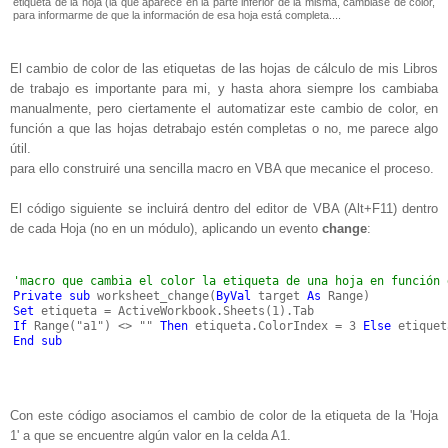
etiqueta de la hoja (la que aparece en la parte inferior de la misma, cambiase de color,
para informarme de que la información de esa hoja está completa....
El cambio de color de las etiquetas de las hojas de cálculo de mis Libros
de trabajo es importante para mi, y hasta ahora siempre los cambiaba
manualmente, pero ciertamente el automatizar este cambio de color, en
función a que las hojas detrabajo estén completas o no, me parece algo
útil.
para ello construiré una sencilla macro en VBA que mecanice el proceso.
El código siguiente se incluirá dentro del editor de VBA (Alt+F11) dentro
de cada Hoja (no en un módulo), aplicando un evento
change
:
'macro que cambia el color la etiqueta de una hoja en función 
Private sub
 worksheet_change(
ByVal
 target 
As
 Range)
Set
 etiqueta = ActiveWorkbook.Sheets(1).Tab
If
 Range("a1") <> "" 
Then
 etiqueta.ColorIndex = 3 
Else
 etiquet
End sub
Con este código asociamos el cambio de color de la etiqueta de la 'Hoja
1' a que se encuentre algún valor en la celda A1.