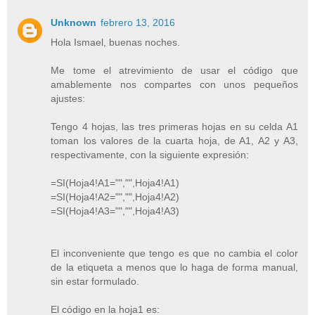
Unknown
febrero 13, 2016
Hola Ismael, buenas noches.
Me tome el atrevimiento de usar el código que
amablemente nos compartes con unos pequeños
ajustes:
Tengo 4 hojas, las tres primeras hojas en su celda A1
toman los valores de la cuarta hoja, de A1, A2 y A3,
respectivamente, con la siguiente expresión:
=SI(Hoja4!A1="","",Hoja4!A1)
=SI(Hoja4!A2="","",Hoja4!A2)
=SI(Hoja4!A3="","",Hoja4!A3)
El inconveniente que tengo es que no cambia el color
de la etiqueta a menos que lo haga de forma manual,
sin estar formulado.
El código en la hoja1 es: