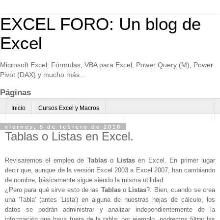
EXCEL FORO: Un blog de
Excel
Microsoft Excel: Fórmulas, VBA para Excel, Power Query (M), Power
Pivot (DAX) y mucho más...
Páginas
Inicio
Cursos Excel y Macros
Excel Avanzado online-Microsoft Teams
Consultoría avanzada Excel
viernes, 5 de febrero de 2010
Tablas o Listas en Excel.
Normas de uso
Algo sobre mi
Revisaremos el empleo de
Tablas
o
Listas
en Excel. En primer lugar
decir que, aunque de la versión Excel 2003 a Excel 2007, han cambiando
de nombre, básicamente sigue siendo la misma utilidad.
¿Pero para qué sirve esto de las
Tablas
o
Listas
?. Bien, cuando se crea
una 'Tabla' (antes 'Lista') en alguna de nuestras hojas de cálculo, los
datos se podrán administrar y analizar independientemente de la
información que haya fuera de la tabla; por ejemplo, podremos filtrar las