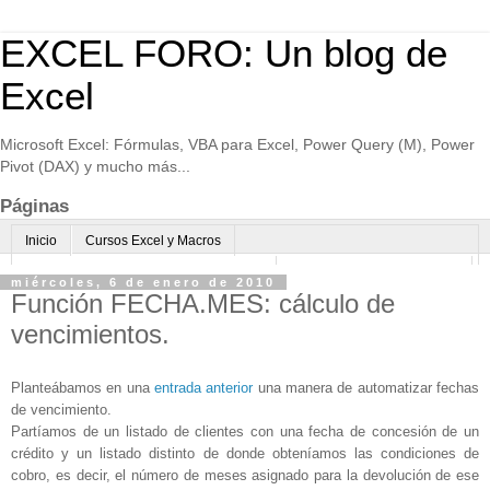
EXCEL FORO: Un blog de
Excel
Microsoft Excel: Fórmulas, VBA para Excel, Power Query (M), Power
Pivot (DAX) y mucho más...
Páginas
Inicio
Cursos Excel y Macros
Excel Avanzado online-Microsoft Teams
Consultoría avanzada Excel
miércoles, 6 de enero de 2010
Función FECHA.MES: cálculo de
Normas de uso
Algo sobre mi
vencimientos.
Planteábamos en una
entrada anterior
una manera de automatizar fechas
de vencimiento.
Partíamos de un listado de clientes con una fecha de concesión de un
crédito y un listado distinto de donde obteníamos las condiciones de
cobro, es decir, el número de meses asignado para la devolución de ese