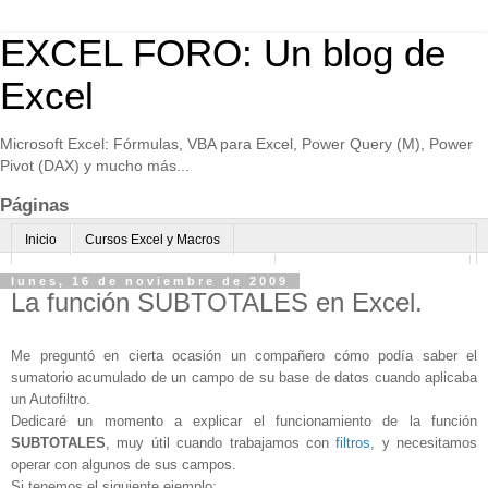
EXCEL FORO: Un blog de
Excel
Microsoft Excel: Fórmulas, VBA para Excel, Power Query (M), Power
Pivot (DAX) y mucho más...
Páginas
Inicio
Cursos Excel y Macros
Excel Avanzado online-Microsoft Teams
Consultoría avanzada Excel
lunes, 16 de noviembre de 2009
La función SUBTOTALES en Excel.
Normas de uso
Algo sobre mi
Me preguntó en cierta ocasión un compañero cómo podía saber el
sumatorio acumulado de un campo de su base de datos cuando aplicaba
un Autofiltro.
Dedicaré un momento a explicar el funcionamiento de la función
SUBTOTALES
, muy útil cuando trabajamos con
filtros
, y necesitamos
operar con algunos de sus campos.
Si tenemos el siguiente ejemplo: