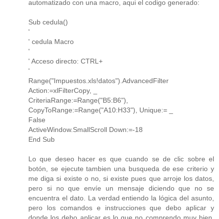
automatizado con una macro, aqui el codigo generado:
Sub cedula()
'
' cedula Macro
'
' Acceso directo: CTRL+
'
Range("Impuestos.xls!datos").AdvancedFilter
Action:=xlFilterCopy, _
CriteriaRange:=Range("B5:B6"),
CopyToRange:=Range("A10:H33"), Unique:= _
False
ActiveWindow.SmallScroll Down:=-18
End Sub
Lo que deseo hacer es que cuando se de clic sobre el
botón, se ejecute tambien una busqueda de ese criterio y
me diga si existe o no, si existe pues que arroje los datos,
pero si no que envíe un mensaje diciendo que no se
encuentra el dato. La verdad entiendo la lógica del asunto,
pero los comandos e instrucciones que debo aplicar y
donde los debo aplicar es lo que no comprendo muy bien,