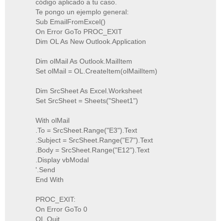
código aplicado a tu caso.
Te pongo un ejemplo general:
Sub EmailFromExcel()
On Error GoTo PROC_EXIT
Dim OL As New Outlook.Application
Dim olMail As Outlook.MailItem
Set olMail = OL.CreateItem(olMailItem)
Dim SrcSheet As Excel.Worksheet
Set SrcSheet = Sheets("Sheet1")
With olMail
.To = SrcSheet.Range("E3").Text
.Subject = SrcSheet.Range("E7").Text
.Body = SrcSheet.Range("E12").Text
.Display vbModal
'.Send
End With
PROC_EXIT:
On Error GoTo 0
OL.Quit