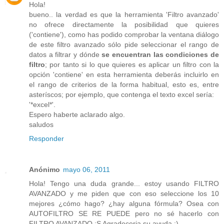
Hola!
bueno.. la verdad es que la herramienta 'Filtro avanzado'
no ofrece directamente la posibilidad que quieres
('contiene'), como has podido comprobar la ventana diálogo
de este filtro avanzado sólo pide seleccionar el rango de
datos a filtrar y dónde
se encuentran las condiciones de
filtro
; por tanto si lo que quieres es aplicar un filtro con la
opción 'contiene' en esta herramienta deberás incluirlo en
el rango de criterios de la forma habitual, esto es, entre
asteríscos; por ejemplo, que contenga el texto excel sería:
'*excel*'.
Espero haberte aclarado algo.
saludos
Responder
Anónimo
mayo 06, 2011
Hola! Tengo una duda grande... estoy usando FILTRO
AVANZADO y me piden que con eso seleccione los 10
mejores ¿cómo hago? ¿hay alguna fórmula? Osea con
AUTOFILTRO SE RE PUEDE pero no sé hacerlo con
FILTRO AVANZADO :S Agradeceria su ayuda :)