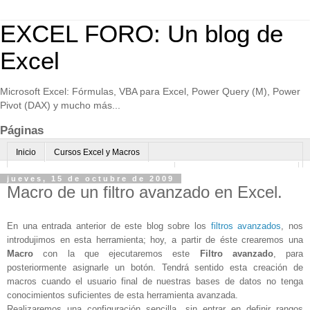
EXCEL FORO: Un blog de
Excel
Microsoft Excel: Fórmulas, VBA para Excel, Power Query (M), Power
Pivot (DAX) y mucho más...
Páginas
Inicio
Cursos Excel y Macros
Excel Avanzado online-Microsoft Teams
Consultoría avanzada Excel
jueves, 15 de octubre de 2009
Macro de un filtro avanzado en Excel.
Normas de uso
Algo sobre mi
En una entrada anterior de este blog sobre los
filtros avanzados
, nos
introdujimos en esta herramienta; hoy, a partir de éste crearemos una
Macro
con la que ejecutaremos este
Filtro avanzado
, para
posteriormente asignarle un botón. Tendrá sentido esta creación de
macros cuando el usuario final de nuestras bases de datos no tenga
conocimientos suficientes de esta herramienta avanzada.
Realizaremos una configuración sencilla, sin entrar en definir rangos