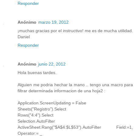
Responder
Anónimo
marzo 19, 2012
¡muchas gracias por el instructivo! me es de mucha utilidad.
Daniel
Responder
Anónimo
junio 22, 2012
Hola buenas tardes.
Alguien me podria hechar la mano .. tengo una macro para
filtrar determinada informacion de una hoja2 :
Application.ScreenUpdating = False
Sheets("Registro").Select
Rows("4:4").Select
Selection.AutoFilter
ActiveSheet.Rang("$A$4:$L$53").AutoFilter Field:=1,
Operator:= _