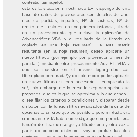
contestar tan rápido!...
esta es la situación mi estimado EF: dispongo de una
base de datos de proveedores con detalles de año,
mes de partidas, importes, Nº de facturas, Nº de
remito, etc... esta es, en una primera instancia, filtrada
en un procedimiento que incluye la aplicación de
Advancedfilter VBA, y el resultado de lo filtrado es
copiado en una hoja resumen)... a esta matriz
resultante (en la hoja resumen) deseo aplicarle un
nuevo filtrado (por ejemplo por proveedor o mes de
partida..) mediante otro procedimiento Adv Filt VBA y
que se muestre en el mismo lugar(probé con
filterinplace pero nada!)y de este modo poder aplicarle
un nuevo filtrado si creo necesario.... complicado lo
se!,...sin embargo me interesa la segunda opción que
propones, que es lo que se aproxima a lo que deseo...
o sea fijar los criterios o condiciones y disparar desde
un botón con la función filtros avanzados de la cinta de
opciones,... sí! creo que es posible... pero mi duda era
si mediante VBA había un código que me permita esa
función de filtrar un rango ya filtrado una y otra vez a
partir de criterios distintos... voy a probar las dos
opciones, ¡¡¡este fin de semana va a ser largo jeje!!!....