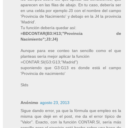
aparecen en las filas de abajo. En tu caso, debería ser
en una celda por ejemplo J3 con el nombre del campo
'Provincia de Nacimiento' y debajo en la J4 la provincia
'Madrid'.
Tu función debería quedar así:
=BDCONTAR(B3:H13;"Provincia de
Nacimiento";J3:J4)
Aunque para ese conteo tan sencillo como el que
planteas sería mejor aplicar la función
=CONTAR.SI(G3:G13;"Madrid")
suponiendo que G3:G13 es donde está el campo
'Provincia de nacimiento'
Slds
Anónimo
agosto 23, 2013
Sigue dando error, ya que la fórmula que empleo es la
misma que dejé en el post, me da el error típico de
"Valor". Exacto, con la función CONTAR.SI, sería más
sencillo pero el ejercicio está hecho sobre una base de