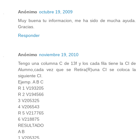
Anónimo
octubre 19, 2009
Muy buena tu informacion, me ha sido de mucha ayuda.
Gracias.
Responder
Anónimo
noviembre 19, 2010
Tengo una columna C de 13f y los cada fila tiene la CI de
Alumno,cada vez que se Retira(R)una CI se coloca la
siguiente CI.
Ejemp. A B C
R 1 V193205
R 2 V194566
3 V205325
4 V206543
R 5 V217765
6 V218875
RESULTADO
A B
1 V205325