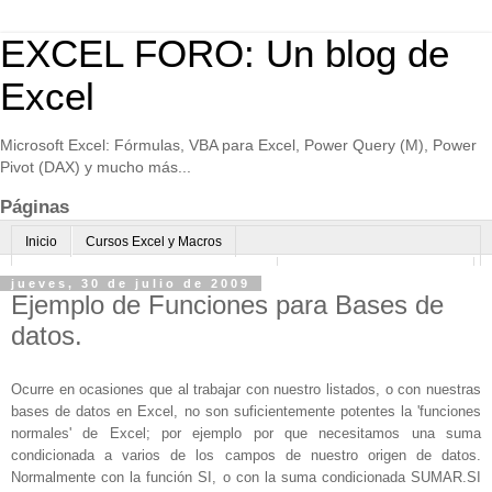
EXCEL FORO: Un blog de
Excel
Microsoft Excel: Fórmulas, VBA para Excel, Power Query (M), Power
Pivot (DAX) y mucho más...
Páginas
Inicio
Cursos Excel y Macros
Excel Avanzado online-Microsoft Teams
Consultoría avanzada Excel
jueves, 30 de julio de 2009
Ejemplo de Funciones para Bases de
Normas de uso
Algo sobre mi
datos.
Ocurre en ocasiones que al trabajar con nuestro listados, o con nuestras
bases de datos en Excel, no son suficientemente potentes la 'funciones
normales' de Excel; por ejemplo por que necesitamos una suma
condicionada a varios de los campos de nuestro origen de datos.
Normalmente con la función SI, o con la suma condicionada SUMAR.SI