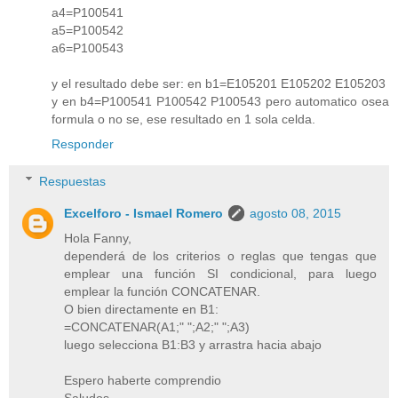
a4=P100541
a5=P100542
a6=P100543
y el resultado debe ser: en b1=E105201 E105202 E105203
y en b4=P100541 P100542 P100543 pero automatico osea
formula o no se, ese resultado en 1 sola celda.
Responder
Respuestas
Excelforo - Ismael Romero
agosto 08, 2015
Hola Fanny,
dependerá de los criterios o reglas que tengas que
emplear una función SI condicional, para luego
emplear la función CONCATENAR.
O bien directamente en B1:
=CONCATENAR(A1;" ";A2;" ";A3)
luego selecciona B1:B3 y arrastra hacia abajo
Espero haberte comprendio
Saludos