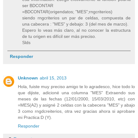
ser BDCONTAR
=BDCONTAR(origendatos; "MES";rngcriterios)
siendo rngcriterios un par de celdas, compuesta de
una cabecera : "MES" y debajo: 3 (del mes de marzo).
Espero lo veas más claro, al no conocer la estructura
de tu origen es difícil ser más preciso.
Slds
Responder
Unknown
abril 15, 2013
Hola, fuiste muy preciso amigo te lo agradesco, hice todo lo
que dijiste, adicioné una columna "MES" Extraendo sus
meses de las fechas (12/01/2000, 15/03/2010, etc) con
=MES(A2) y asigné 2 celdas con la cabecera "MES" y abajo
3 como rngdcreiterios, otra vez gracias ahora si aprobare
mi Practica:D (Y).
Responder