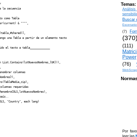
Temas:


 la secuencia

Análisi
sensibil
o como Tabla

Buscar o
r(current) & """",

Escenario
For
(7)
tabla,#shared)],

(370
engo una Tabla a partir de un elemento texto

(111)
do el texto a tabla_____________

Matric
Power
h List.Contains(lstNuevosNombres,[UK])),

(76)


WebScrap
nombrar columnas

ombres}),

Normas
s(TablaMedia,zip),

olumnas requeridas

enombroCOLS,lstNuevosNombres),

aís..

LS, "Country", each lang)

Por favo
leer las