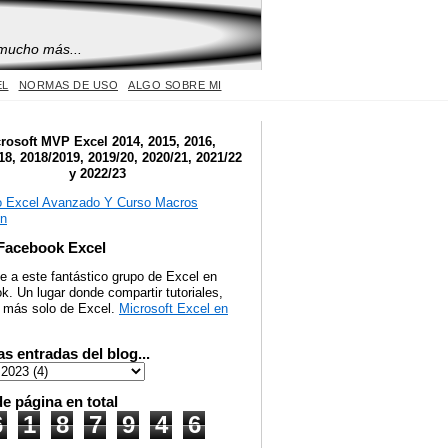
 mucho más...
EL
NORMAS DE USO
ALGO SOBRE MI
rosoft MVP Excel 2014, 2015, 2016,
18, 2018/2019, 2019/20, 2020/21, 2021/22
y 2022/23
Facebook Excel
e a este fantástico grupo de Excel en
. Un lugar donde compartir tutoriales,
y más solo de Excel.
Microsoft Excel en
as entradas del blog...
de página en total
6
1
8
7
9
4
6