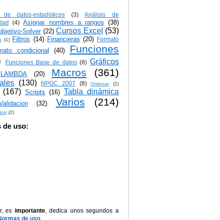
s de datos-estadísticos
(3)
Análisis de
Asignar nombres a rangos
(38)
idad
(4)
Cursos Excel
(53)
bjetivo-Solver
(22)
Filtros
(14)
Financieras
(20)
Formato
s
(1)
Funciones
mato condicional
(40)
)
Gráficos
Funciones Base de datos
(8)
Macros
(361)
LAMBDA
(20)
iales
(130)
NPGC 2007
(8)
Ordenar
(2)
(167)
Tabla dinámica
Scripts
(16)
Varios
(214)
Validacion
(32)
ing
(2)
 de uso:
r, es
importante
, dedica unos segundos a
Normas de uso