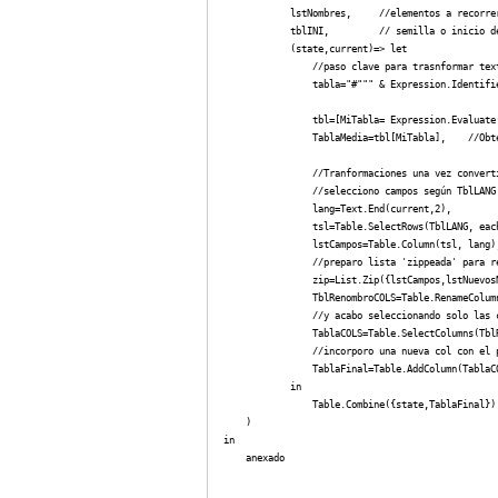
            lstNombres,     //elementos a recorrer
            tblINI,         // semilla o inicio de
            (state,current)=> let

                //paso clave para trasnformar text
                tabla="#""" & Expression.Identifie
                tbl=[MiTabla= Expression.Evaluate(
                TablaMedia=tbl[MiTabla],    //Obt
                //Tranformaciones una vez converti
                //selecciono campos según TblLANG

                lang=Text.End(current,2),

                tsl=Table.SelectRows(TblLANG, eac
                lstCampos=Table.Column(tsl, lang),
                //preparo lista 'zippeada' para re
                zip=List.Zip({lstCampos,lstNuevosN
                TblRenombroCOLS=Table.RenameColumn
                //y acabo seleccionando solo las c
                TablaCOLS=Table.SelectColumns(TblR
                //incorporo una nueva col con el p
                TablaFinal=Table.AddColumn(TablaCO
            in 

                Table.Combine({state,TablaFinal})

    )

in

    anexado