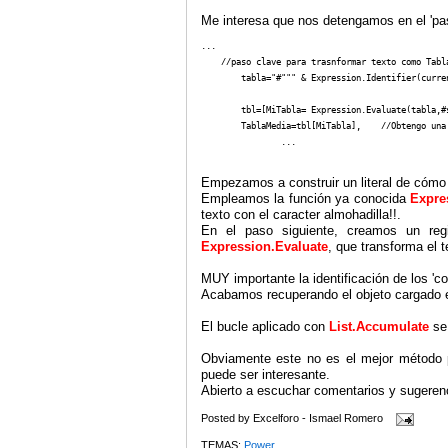
Me interesa que nos detengamos en el 'pas
...

    //paso clave para trasnformar texto como Tabla
	tabla="#""" & Expression.Identifier(current) & """",

	tbl=[MiTabla= Expression.Evaluate(tabla,#shared)],

	TablaMedia=tbl[MiTabla],    //Obtengo una Tabla a partir de un elemento texto

                ...
Empezamos a construir un literal de cómo 
Empleamos la función ya conocida
Expres
texto con el caracter almohadilla!!.
En el paso siguiente, creamos un regi
Expression.Evaluate
, que transforma el t
MUY importante la identificación de los 'co
Acabamos recuperando el objeto cargado en
El bucle aplicado con
List.Accumulate
se 
Obviamente este no es el mejor método pa
puede ser interesante.
Abierto a escuchar comentarios y sugerenc
Posted by
Excelforo - Ismael Romero
TEMAS:
Power