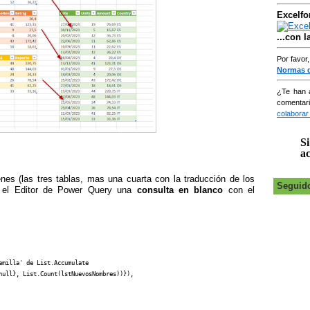
Excelfo
...con 
Por favor
Normas 
¿Te han 
comentar
colaborar
Si
ac
es (las tres tablas, mas una cuarta con la traducción de los
Seguid
 el Editor de Power Query una
consulta en blanco
con el
milla' de List.Accumulate

null}, List.Count(lstNuevosNombres))}),
