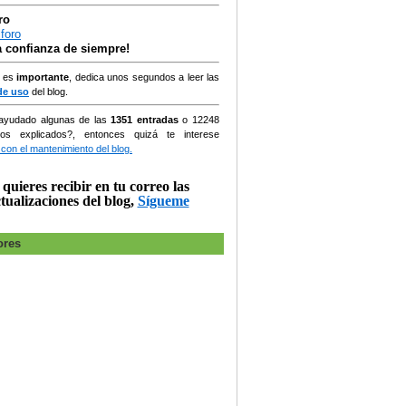
ro
la confianza de siempre!
, es
importante
, dedica unos segundos a leer las
de uso
del blog.
ayudado algunas de las
1351 entradas
o
12248
ios explicados?, entonces quizá te interese
 con el mantenimiento del blog.
 quieres recibir en tu correo las
tualizaciones del blog,
Sígueme
ores