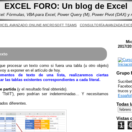
Yes
EXCEL FORO: Un blog de Excel
cel: Fórmulas, VBA para Excel, Power Query (M), Power Pivot (DAX) y
XCEL AVANZADO ONLINE-MICROSOFT TEAMS
CONSULTORÍA AVANZADA EXC
Mic
2017/20
exto
ue procesar un texto como si fuera una tabla (u otro objeto)
voy a exponer en el artículo de hoy.
Grupo 
mentos de texto de una lista, realizaremos ciertas
r las tablas existentes correspondientes a cada literal.
Sucribet
Facebook
e partida
(y el resultado final obtenido).
trucos 
 'TblIT'), pero podrían ser indeterminadas... Y necesitamos
Español
dos diferentes.
Todas l
Vistas 
1