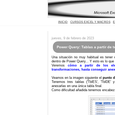
Microsoft Ex
INICIO
CURSOS EXCEL Y MACROS
E
jueves, 9 de febrero de 2023
Power Query: Tablas a partir de t
Una situación no muy habitual es tener q
dentro de Power Query... Y esto es lo que 
Veremos
cómo a partir de los ele
transformaciones, hasta conseguir anexa
Veamos en la imagen siguiente el
punto d
Tenemos tres tablas ('TblES', 'TblDE' y
anexarlas en una única tabla final.
Como dificultad añadida tenemos encabeza